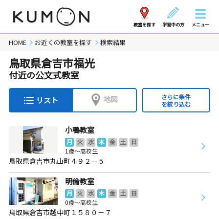
教室を探す
学習中の方
メニュー
HOME
お近くの教室を探す
検索結果
鳥取県倉吉市福光
付近の公文式教室
さらに条件
地図
リスト
を絞り込む
小鴨教室
月
火
水
木
金
土
日
1歳～高校生
鳥取県倉吉市丸山町４９２－５
明倫教室
月
火
水
木
金
土
日
0歳～高校生
鳥取県倉吉市越中町１５８０－７