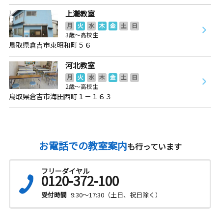
上灘教室
月
火
水
木
金
土
日
3歳～高校生
鳥取県倉吉市東昭和町５６
河北教室
月
火
水
木
金
土
日
2歳～高校生
鳥取県倉吉市海田西町１－１６３
お電話での教室案内
も行っています
フリーダイヤル
0120-372-100
受付時間
9:30～17:30（土日、祝日除く）