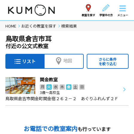
教室を探す
学習中の方
メニュー
HOME
お近くの教室を探す
検索結果
鳥取県倉吉市耳
付近の公文式教室
さらに条件
地図
リスト
を絞り込む
関金教室
月
火
水
木
金
土
日
3歳～高校生
鳥取県倉吉市関金町関金宿２６２－２ あぐりふれんず２Ｆ
お電話での教室案内
も行っています