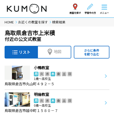
教室を探す
学習中の方
メニュー
HOME
お近くの教室を探す
検索結果
鳥取県倉吉市上米積
付近の公文式教室
さらに条件
地図
リスト
を絞り込む
小鴨教室
月
火
水
木
金
土
日
1歳～高校生
鳥取県倉吉市丸山町４９２－５
明倫教室
月
火
水
木
金
土
日
0歳～高校生
鳥取県倉吉市越中町１５８０－７