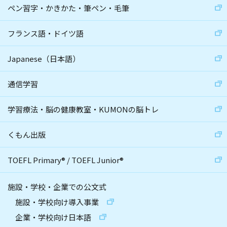
ペン習字・かきかた・筆ペン・毛筆
フランス語・ドイツ語
Japanese（日本語）
通信学習
学習療法・脳の健康教室・KUMONの脳トレ
くもん出版
TOEFL Primary
®
/
TOEFL Junior
®
施設・学校・企業での公文式
施設・学校向け導入事業
企業・学校向け日本語