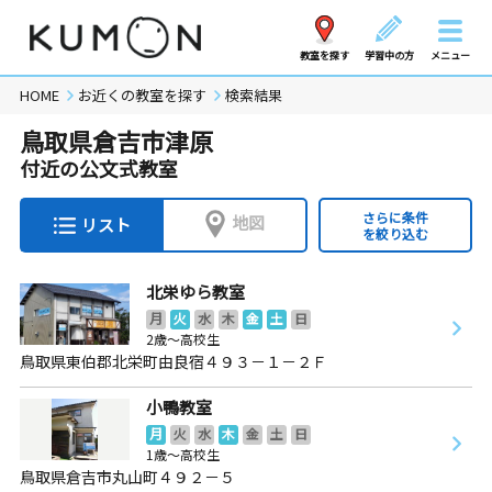
教室を探す
学習中の方
メニュー
HOME
お近くの教室を探す
検索結果
鳥取県倉吉市津原
付近の公文式教室
さらに条件
地図
リスト
を絞り込む
北栄ゆら教室
月
火
水
木
金
土
日
2歳～高校生
鳥取県東伯郡北栄町由良宿４９３－１－２Ｆ
小鴨教室
月
火
水
木
金
土
日
1歳～高校生
鳥取県倉吉市丸山町４９２－５