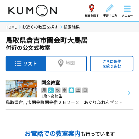
教室を探す
学習中の方
メニュー
HOME
お近くの教室を探す
検索結果
鳥取県倉吉市関金町大鳥居
付近の公文式教室
さらに条件
地図
リスト
を絞り込む
関金教室
月
火
水
木
金
土
日
3歳～高校生
鳥取県倉吉市関金町関金宿２６２－２ あぐりふれんず２Ｆ
お電話での教室案内
も行っています