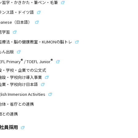
ン習字・かきかた・筆ペン・毛筆
ランス語・ドイツ語
panese（日本語）
信学習
習療法・脳の健康教室・KUMONの脳トレ
もん出版
®
®
EFL Primary
/
TOEFL Junior
設・学校・企業での公文式
施設・学校向け導入事業
企業・学校向け日本語
lish Immersion Activities
治体・省庁との連携
団との連携
社員採用