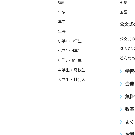
3歳
英語
年少
国語
年中
公文式
年長
公文式
小学1・2年生
KUMO
小学3・4年生
どんなも
小学5・6年生
中学生・高校生
学習
大学生・社会人
会費
無料
教室
よく
お問