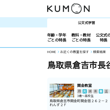
公文式学習
年齢・学年
教科・教材
公文式
ごとの特長
ごとの特長
特長
HOME
お近くの教室を探す
検索結果
鳥取県倉吉市長
関金教室
月
火
水
木
金
土
3歳～高校生
鳥取県倉吉市関金町関金宿２６２－２
れんず２Ｆ