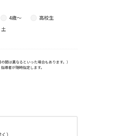
4歳〜
高校生
土
月の間は異なるといった場合もあります。）
、指導者が随時指定します。
日除く）