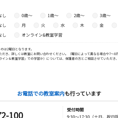
なし
0歳〜
1歳〜
2歳〜
3歳〜
なし
月
火
水
木
金
なし
オンライン&教室学習
のは2曜日となります。
ただき、詳しくは教室にお問い合わせください。（曜日によって異なる場合や7～8
ライン＆教室学習」での学習か）については、保護者の方とご相談させていただき
お電話での教室案内
も行っています
受付時間
72-100
9:30～17:30（土日、祝