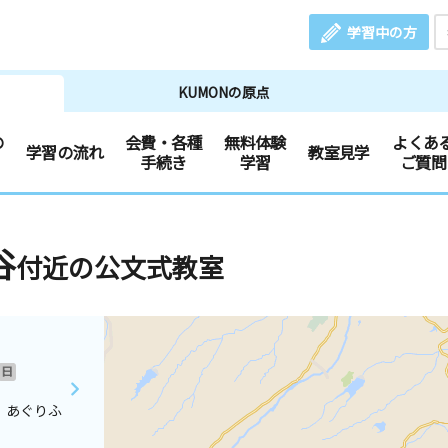
学習中の方
KUMONの原点
の
会費・各種
無料体験
よくあ
学習の流れ
教室見学
手続き
学習
ご質問
谷
付近の公文式教室
日
 あぐりふ