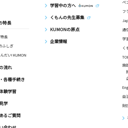
ペ
学習中の方へ
フ
くもんの先生募集
Ja
の特長
KUMONの原点
通
の特長
学
企業情報
Nのふしぎ
く
んだい! KUMON
TO
施
の流れ
・各種手続き
Eng
体験学習
自
見学
財
あるご質問
い合わせ