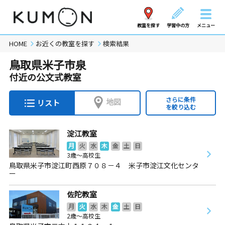
教室を探す
学習中の方
メニュー
HOME
お近くの教室を探す
検索結果
鳥取県米子市泉
付近の公文式教室
さらに条件
地図
リスト
を絞り込む
淀江教室
月
火
水
木
金
土
日
3歳～高校生
鳥取県米子市淀江町西原７０８－４ 米子市淀江文化センタ
ー
佐陀教室
月
火
水
木
金
土
日
2歳～高校生