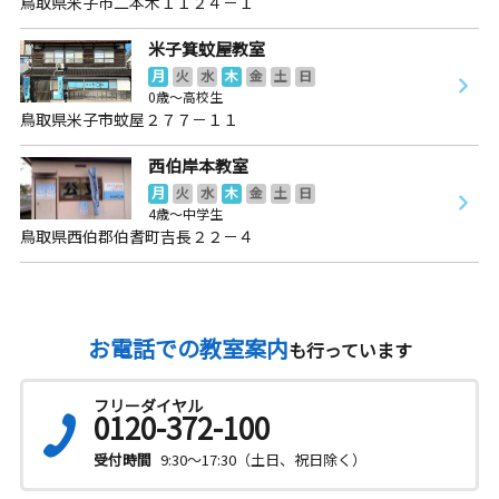
鳥取県米子市二本木１１２４－１
米子箕蚊屋教室
月
火
水
木
金
土
日
0歳～高校生
鳥取県米子市蚊屋２７７－１１
西伯岸本教室
月
火
水
木
金
土
日
4歳～中学生
鳥取県西伯郡伯耆町吉長２２－４
お電話での教室案内
も行っています
フリーダイヤル
0120-372-100
受付時間
9:30～17:30（土日、祝日除く）