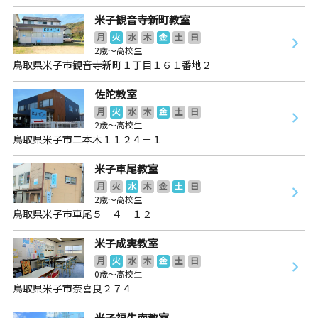
米子観音寺新町教室
月
火
水
木
金
土
日
2歳～高校生
鳥取県米子市観音寺新町１丁目１６１番地２
佐陀教室
月
火
水
木
金
土
日
2歳～高校生
鳥取県米子市二本木１１２４－１
米子車尾教室
月
火
水
木
金
土
日
2歳～高校生
鳥取県米子市車尾５－４－１２
米子成実教室
月
火
水
木
金
土
日
0歳～高校生
鳥取県米子市奈喜良２７４
米子福生南教室