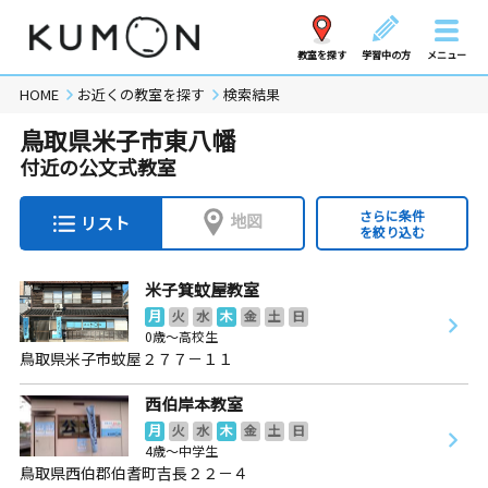
教室を探す
学習中の方
メニュー
HOME
お近くの教室を探す
検索結果
鳥取県米子市東八幡
付近の公文式教室
さらに条件
地図
リスト
を絞り込む
米子箕蚊屋教室
月
火
水
木
金
土
日
0歳～高校生
鳥取県米子市蚊屋２７７－１１
西伯岸本教室
月
火
水
木
金
土
日
4歳～中学生
鳥取県西伯郡伯耆町吉長２２－４