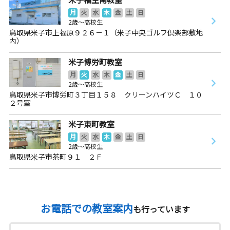
月
火
水
木
金
土
日
2歳～高校生
鳥取県米子市上福原９２６－１（米子中央ゴルフ倶楽部敷地
内）
米子博労町教室
月
火
水
木
金
土
日
2歳～高校生
鳥取県米子市博労町３丁目１５８ クリーンハイツＣ １０
２号室
米子東町教室
月
火
水
木
金
土
日
2歳～高校生
鳥取県米子市茶町９１ ２Ｆ
お電話での教室案内
も行っています