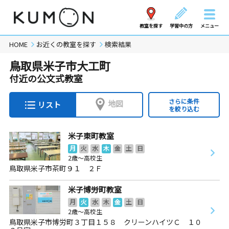
教室を探す
学習中の方
メニュー
HOME
お近くの教室を探す
検索結果
鳥取県米子市大工町
付近の公文式教室
さらに条件
地図
リスト
を絞り込む
米子東町教室
月
火
水
木
金
土
日
2歳～高校生
鳥取県米子市茶町９１ ２Ｆ
米子博労町教室
月
火
水
木
金
土
日
2歳～高校生
鳥取県米子市博労町３丁目１５８ クリーンハイツＣ １０