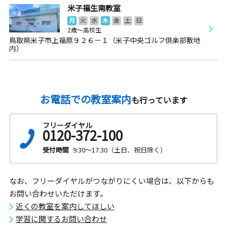
米子福生南教室
月
火
水
木
金
土
日
2歳～高校生
鳥取県米子市上福原９２６－１（米子中央ゴルフ倶楽部敷地
内）
お電話での教室案内
も行っています
フリーダイヤル
0120-372-100
受付時間
9:30～17:30（土日、祝日除く）
なお、フリーダイヤルがつながりにくい場合は、以下からも
お問い合わせいただけます。
近くの教室を案内してほしい
学習に関するお問い合わせ