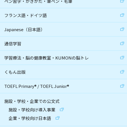
ペン習字・かきかた・筆ペン・毛筆
フランス語・ドイツ語
Japanese（日本語）
通信学習
学習療法・脳の健康教室・KUMONの脳トレ
くもん出版
TOEFL Primary
®
/
TOEFL Junior
®
施設・学校・企業での公文式
施設・学校向け導入事業
企業・学校向け日本語