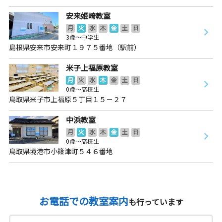
安来姫崎教室
月
火
水
木
金
土
日
3歳～中学生
島根県安来市安来町１９７５番地（駅前）
米子上福原教室
月
火
水
木
金
土
日
0歳～高校生
鳥取県米子市上福原５丁目１５－２７
中浜教室
月
火
水
木
金
土
日
0歳～高校生
鳥取県境港市小篠津町５４６番地
お電話での教室案内
も行っています