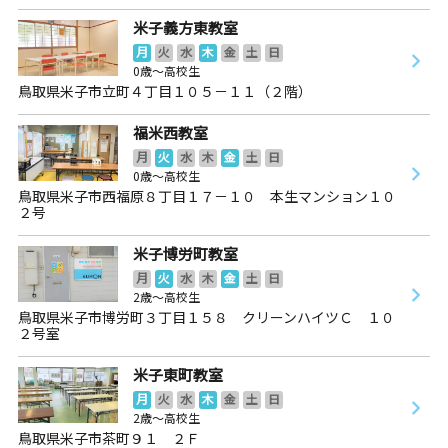
米子義方東教室
月
火
水
木
金
土
日
0歳～高校生
鳥取県米子市立町４丁目１０５－１１（２階）
福米西教室
月
火
水
木
金
土
日
0歳～高校生
鳥取県米子市西福原８丁目１７－１０ 本生マンション１０
２号
米子博労町教室
月
火
水
木
金
土
日
2歳～高校生
鳥取県米子市博労町３丁目１５８ クリーンハイツＣ １０
２号室
米子東町教室
月
火
水
木
金
土
日
2歳～高校生
鳥取県米子市茶町９１ ２Ｆ