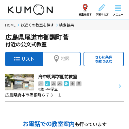
教室を探す
学習中の方
メニュー
HOME
お近くの教室を探す
検索結果
広島県尾道市御調町菅
付近の公文式教室
さらに条件
地図
リスト
を絞り込む
府中明郷学園前教室
月
火
水
木
金
土
日
0歳～中学生
広島県府中市篠根町６７３－１
お電話での教室案内
も行っています