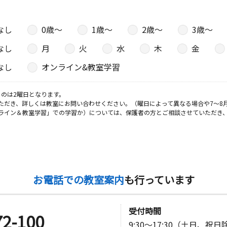
なし
0歳〜
1歳〜
2歳〜
3歳〜
なし
月
火
水
木
金
なし
オンライン&教室学習
のは2曜日となります。
ただき、詳しくは教室にお問い合わせください。（曜日によって異なる場合や7～8
ライン＆教室学習」での学習か）については、保護者の方とご相談させていただき
お電話での教室案内
も行っています
受付時間
72-100
9:30～17:30（土日、祝