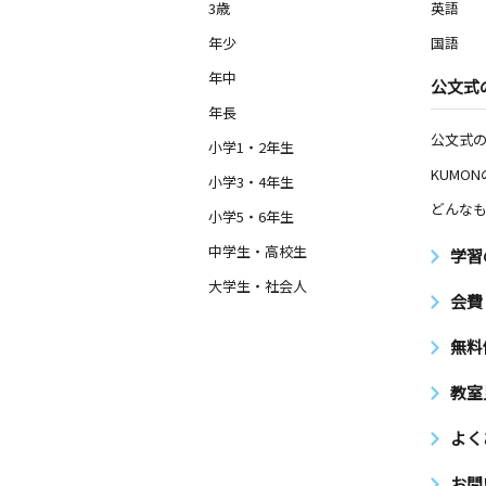
3歳
英語
年少
国語
年中
公文式
年長
公文式
小学1・2年生
KUMO
小学3・4年生
どんなも
小学5・6年生
中学生・高校生
学習
大学生・社会人
会費
無料
教室
よく
お問