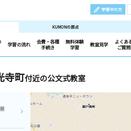
学習中の方
KUMONの原点
の
会費・各種
無料体験
よくあ
学習の流れ
教室見学
手続き
学習
ご質問
光寺町
付近の公文式教室
日