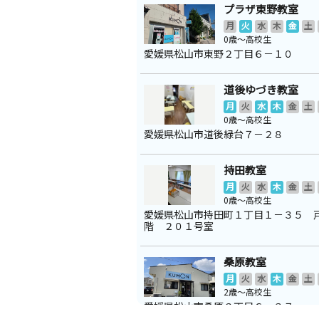
プラザ東野教室
月
火
水
木
金
土
0歳～高校生
愛媛県松山市東野２丁目６－１０
道後ゆづき教室
月
火
水
木
金
土
0歳～高校生
愛媛県松山市道後緑台７－２８
持田教室
月
火
水
木
金
土
0歳～高校生
愛媛県松山市持田町１丁目１－３５ 
階 ２０１号室
桑原教室
月
火
水
木
金
土
2歳～高校生
愛媛県松山市桑原２丁目６－３７