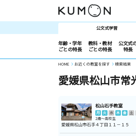
公文式学習
年齢・学年
教科・教材
公文式
ごとの特長
ごとの特長
特長
HOME
お近くの教室を探す
検索結果
愛媛県松山市常
松山石手教室
月
火
水
木
金
土
2歳～高校生
愛媛県松山市石手４丁目１１－１５