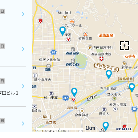
日
日
日
戸田ビル２
日
1km