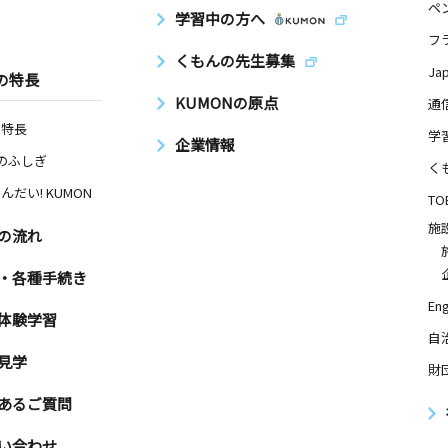
ペ
学習中の方へ
フ
くもんの先生募集
Ja
の特長
KUMONの原点
通
の特長
学
企業情報
Nのふしぎ
く
んだい! KUMON
TO
施
の流れ
・各種手続き
Eng
体験学習
自
見学
財
あるご質問
い合わせ