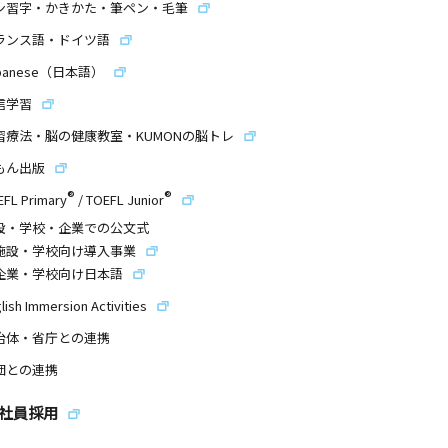
ン習字・かきかた・筆ペン・毛筆
ランス語・ドイツ語
panese（日本語）
信学習
習療法・脳の健康教室・KUMONの脳トレ
もん出版
®
®
EFL Primary
/
TOEFL Junior
設・学校・企業での公文式
施設・学校向け導入事業
企業・学校向け日本語
lish Immersion Activities
治体・省庁との連携
団との連携
社員採用