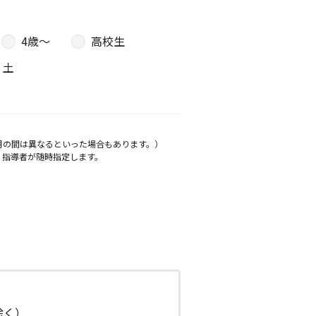
4歳〜
高校生
土
月の間は異なるといった場合もあります。）
、指導者が随時指定します。
日除く）