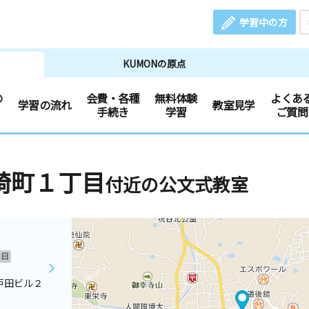
学習中の方
KUMONの原点
の
会費・各種
無料体験
よくあ
学習の流れ
教室見学
手続き
学習
ご質問
崎町１丁目
付近の公文式教室
日
戸田ビル２