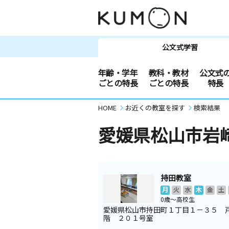
公文式学習
年齢・学年
教科・教材
公文式
ごとの特長
ごとの特長
特長
HOME
お近くの教室を探す
検索結果
愛媛県松山市岩
持田教室
月
火
水
木
金
土
0歳～高校生
愛媛県松山市持田町１丁目１－３５ 
階 ２０１号室