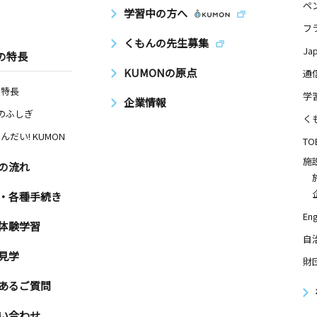
ペ
学習中の方へ
フ
くもんの先生募集
Ja
の特長
KUMONの原点
通
の特長
学
企業情報
Nのふしぎ
く
んだい! KUMON
TO
施
の流れ
・各種手続き
Eng
体験学習
自
見学
財
あるご質問
い合わせ