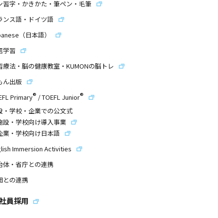
ン習字・かきかた・筆ペン・毛筆
ランス語・ドイツ語
panese（日本語）
信学習
習療法・脳の健康教室・KUMONの脳トレ
もん出版
®
®
EFL Primary
/
TOEFL Junior
設・学校・企業での公文式
施設・学校向け導入事業
企業・学校向け日本語
lish Immersion Activities
治体・省庁との連携
団との連携
社員採用