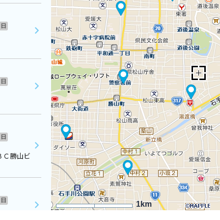
日
日
日
ＢＣ勝山ビ
日
1km