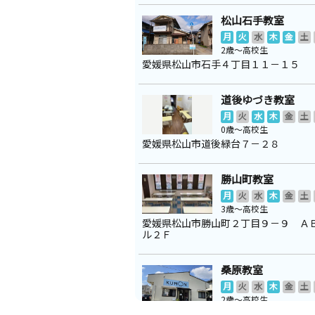
松山石手教室
月
火
水
木
金
土
2歳～高校生
愛媛県松山市石手４丁目１１－１５
道後ゆづき教室
月
火
水
木
金
土
0歳～高校生
愛媛県松山市道後緑台７－２８
勝山町教室
月
火
水
木
金
土
3歳～高校生
愛媛県松山市勝山町２丁目９－９ Ａ
ル２Ｆ
桑原教室
月
火
水
木
金
土
2歳～高校生
愛媛県松山市桑原２丁目６－３７