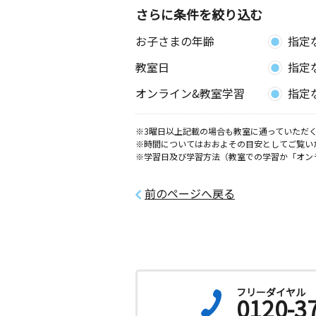
さらに条件を絞り込む
プラザ東野教室
お子さまの年齢
指定
月
火
水
木
金
土
0歳～高校生
教室日
指定
愛媛県松山市東野２丁目６－１０
オンライン&教室学習
指定
松山道後一万教室
月
火
水
木
金
土
※3曜日以上記載の場合も教室に通っていただく
※時間についてはおおよその目安としてご覧い
3歳～高校生
※学習日及び学習方法（教室での学習か「オン
愛媛県松山市道後樋又１－４ 石村ハ
前のページへ戻る
松山中村教室
月
火
水
木
金
土
2歳～高校生
愛媛県松山市中村２丁目６－５
番町教室
月
火
水
木
金
土
フリーダイヤル
0120-3
2歳～高校生