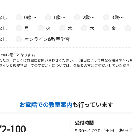
なし
0歳〜
1歳〜
2歳〜
3歳〜
日
なし
月
火
水
木
金
なし
オンライン&教室学習
日
のは2曜日となります。
ただき、詳しくは教室にお問い合わせください。（曜日によって異なる場合や7～8
ライン＆教室学習」での学習か）については、保護者の方とご相談させていただき
イツ１階
日
お電話での教室案内
も行っています
日
受付時間
72-100
9:30～17:30（土日、祝