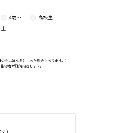
4歳〜
高校生
土
月の間は異なるといった場合もあります。）
、指導者が随時指定します。
日除く）