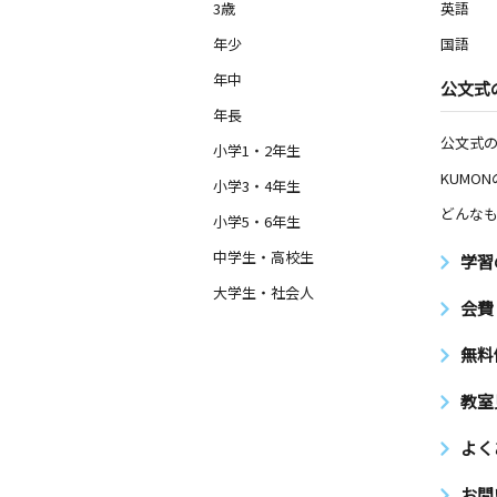
3歳
英語
年少
国語
年中
公文式
年長
公文式
小学1・2年生
KUMO
小学3・4年生
どんなも
小学5・6年生
中学生・高校生
学習
大学生・社会人
会費
無料
教室
よく
お問