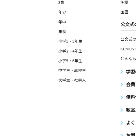
3歳
英語
年少
国語
年中
公文式
年長
公文式
小学1・2年生
KUMO
小学3・4年生
どんなも
小学5・6年生
中学生・高校生
学習
大学生・社会人
会費
無料
教室
よく
お問