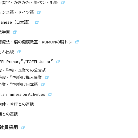
ン習字・かきかた・筆ペン・毛筆
ランス語・ドイツ語
panese（日本語）
信学習
習療法・脳の健康教室・KUMONの脳トレ
もん出版
®
®
EFL Primary
/
TOEFL Junior
設・学校・企業での公文式
施設・学校向け導入事業
企業・学校向け日本語
lish Immersion Activities
治体・省庁との連携
団との連携
社員採用