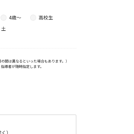
4歳〜
高校生
土
月の間は異なるといった場合もあります。）
、指導者が随時指定します。
日除く）