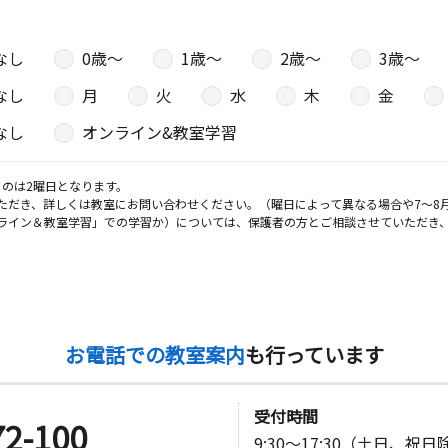
なし
0歳〜
1歳〜
2歳〜
3歳〜
日
なし
月
火
水
木
金
なし
オンライン&教室学習
のは2曜日となります。
ただき、詳しくは教室にお問い合わせください。（曜日によって異なる場合や7～8
ライン＆教室学習」での学習か）については、保護者の方とご相談させていただき
お電話での教室案内
も行っています
受付時間
72-100
9:30～17:30（土日、祝