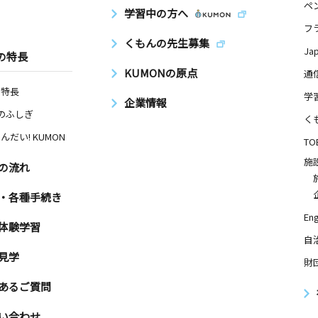
ペ
学習中の方へ
フ
くもんの先生募集
Ja
の特長
KUMONの原点
通
の特長
学
企業情報
Nのふしぎ
く
んだい! KUMON
TO
施
の流れ
・各種手続き
Eng
体験学習
自
見学
財
あるご質問
い合わせ