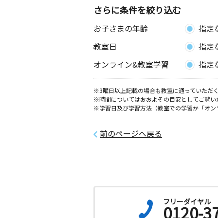
さらに条件を絞り込む
プラザ東野教室
お子さまの年齢
指定
月
火
水
木
金
土
0歳～高校生
教室日
指定
愛媛県松山市東野２丁目６－１０
オンライン&教室学習
指定
※3曜日以上記載の場合も教室に通っていただく
※時間についてはおおよその目安としてご覧い
※学習日及び学習方法（教室での学習か「オン
前のページへ戻る
フリーダイヤル
0120-3