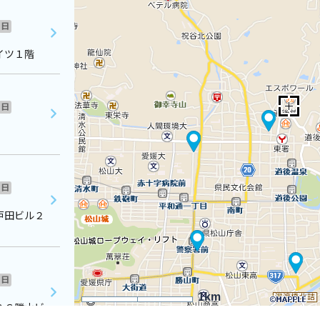
日
イツ１階
日
日
戸田ビル２
日
1km
ＢＣ勝山ビ