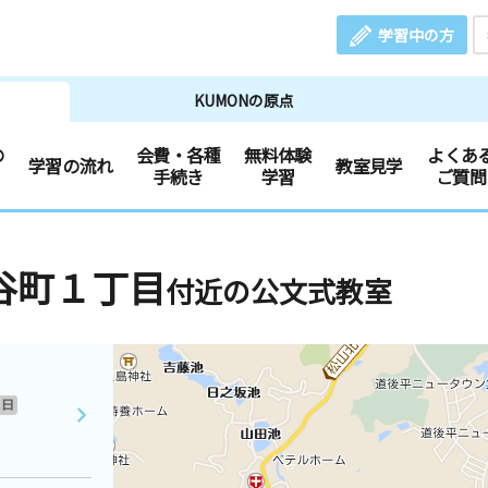
学習中の方
KUMONの原点
の
会費・各種
無料体験
よくあ
学習の流れ
教室見学
手続き
学習
ご質問
谷町１丁目
付近の公文式教室
日