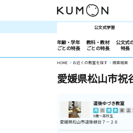
公文式学習
年齢・学年
教科・教材
公文式
ごとの特長
ごとの特長
特長
HOME
お近くの教室を探す
検索結果
愛媛県松山市祝
道後ゆづき教室
月
火
水
木
金
土
0歳～高校生
愛媛県松山市道後緑台７－２８