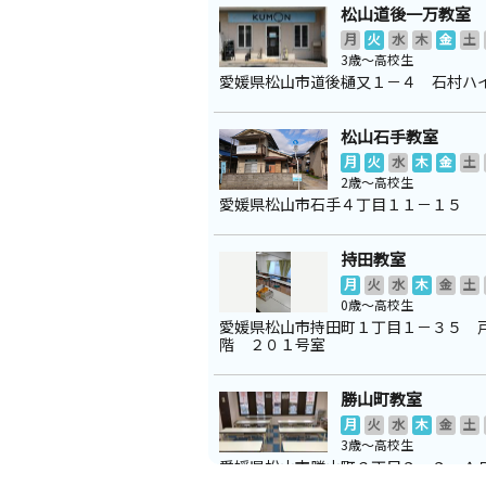
松山道後一万教室
月
火
水
木
金
土
3歳～高校生
愛媛県松山市道後樋又１－４ 石村ハ
松山石手教室
月
火
水
木
金
土
2歳～高校生
愛媛県松山市石手４丁目１１－１５
持田教室
月
火
水
木
金
土
0歳～高校生
愛媛県松山市持田町１丁目１－３５ 
階 ２０１号室
勝山町教室
月
火
水
木
金
土
3歳～高校生
愛媛県松山市勝山町２丁目９－９ Ａ
ル２Ｆ