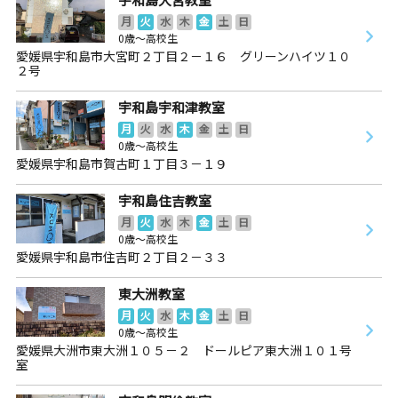
月
火
水
木
金
土
日
0歳～高校生
愛媛県宇和島市大宮町２丁目２－１６ グリーンハイツ１０
２号
宇和島宇和津教室
月
火
水
木
金
土
日
0歳～高校生
愛媛県宇和島市賀古町１丁目３－１９
宇和島住吉教室
月
火
水
木
金
土
日
0歳～高校生
愛媛県宇和島市住吉町２丁目２－３３
東大洲教室
月
火
水
木
金
土
日
0歳～高校生
愛媛県大洲市東大洲１０５－２ ドールピア東大洲１０１号
室