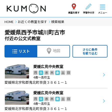
教室を探す
学習中の方
メニュー
HOME
お近くの教室を探す
検索結果
愛媛県西予市城川町古市
付近の公文式教室
さらに条件
地図
リスト
を絞り込む
愛媛広見中央教室
月
火
水
木
金
土
日
4歳～高校生
愛媛県北宇和郡鬼北町奈良３８６１－１
愛媛広見中央教室
月
火
水
木
金
土
日
4歳～高校生
愛媛県北宇和郡鬼北町奈良３８６１－１