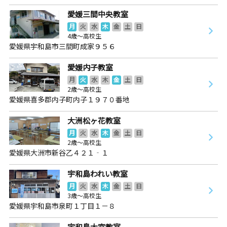
愛媛三間中央教室
月
火
水
木
金
土
日
4歳～高校生
愛媛県宇和島市三間町成家９５６
愛媛内子教室
月
火
水
木
金
土
日
2歳～高校生
愛媛県喜多郡内子町内子１９７０番地
大洲松ヶ花教室
月
火
水
木
金
土
日
2歳～高校生
愛媛県大洲市新谷乙４２１‐１
宇和島われい教室
月
火
水
木
金
土
日
3歳～高校生
愛媛県宇和島市泉町１丁目１－８
宇和島大宮教室