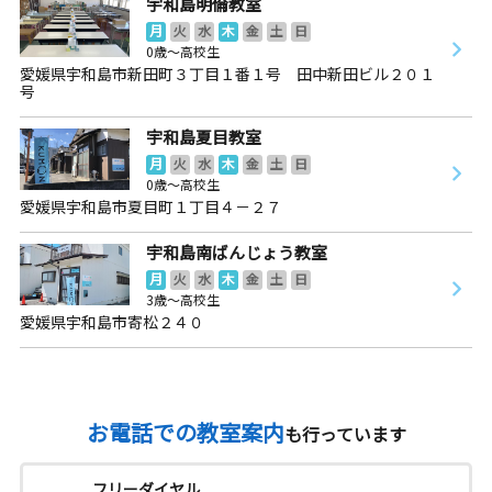
宇和島明倫教室
月
火
水
木
金
土
日
0歳～高校生
愛媛県宇和島市新田町３丁目１番１号 田中新田ビル２０１
号
宇和島夏目教室
月
火
水
木
金
土
日
0歳～高校生
愛媛県宇和島市夏目町１丁目４－２７
宇和島南ばんじょう教室
月
火
水
木
金
土
日
3歳～高校生
愛媛県宇和島市寄松２４０
お電話での教室案内
も行っています
フリーダイヤル