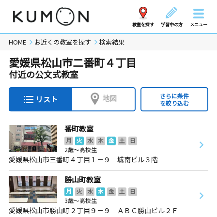
教室を探す
学習中の方
メニュー
HOME
お近くの教室を探す
検索結果
愛媛県松山市二番町４丁目
付近の公文式教室
さらに条件
地図
リスト
を絞り込む
番町教室
月
火
水
木
金
土
日
2歳～高校生
愛媛県松山市三番町４丁目１－９ 城南ビル３階
勝山町教室
月
火
水
木
金
土
日
3歳～高校生
愛媛県松山市勝山町２丁目９－９ ＡＢＣ勝山ビル２Ｆ