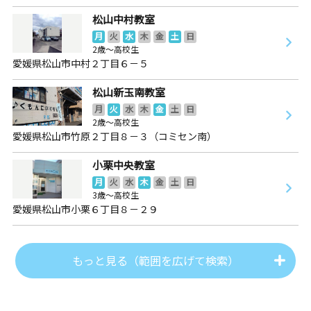
松山中村教室
月
火
水
木
金
土
日
2歳～高校生
愛媛県松山市中村２丁目６－５
松山新玉南教室
月
火
水
木
金
土
日
2歳～高校生
愛媛県松山市竹原２丁目８－３（コミセン南）
小栗中央教室
月
火
水
木
金
土
日
3歳～高校生
愛媛県松山市小栗６丁目８－２９
もっと見る（範囲を広げて検索）