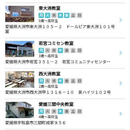
東大洲教室
月
火
水
木
金
土
日
0歳～高校生
愛媛県大洲市東大洲１０５－２ ドールピア東大洲１０１号
室
若宮コミセン教室
月
火
水
木
金
土
日
3歳～高校生
愛媛県大洲市若宮３５１－２ 若宮コミュニティセンター
西大洲教室
月
火
水
木
金
土
日
2歳～高校生
愛媛県大洲市西大洲甲１３１６－１０ 泉ハイツ１０２号
愛媛三間中央教室
月
火
水
木
金
土
日
4歳～高校生
愛媛県宇和島市三間町成家９５６