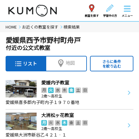
教室を探す
学習中の方
メニュー
HOME
お近くの教室を探す
検索結果
愛媛県西予市野村町舟戸
付近の公文式教室
さらに条件
地図
リスト
を絞り込む
愛媛内子教室
月
火
水
木
金
土
日
2歳～高校生
愛媛県喜多郡内子町内子１９７０番地
大洲松ヶ花教室
月
火
水
木
金
土
日
2歳～高校生
愛媛県大洲市新谷乙４２１‐１