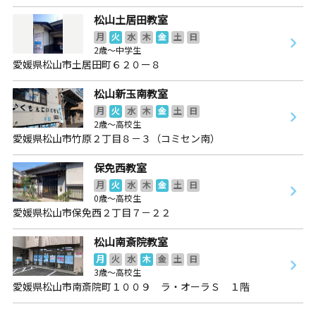
松山土居田教室
月
火
水
木
金
土
日
2歳～中学生
愛媛県松山市土居田町６２０ー８
松山新玉南教室
月
火
水
木
金
土
日
2歳～高校生
愛媛県松山市竹原２丁目８－３（コミセン南）
保免西教室
月
火
水
木
金
土
日
0歳～高校生
愛媛県松山市保免西２丁目７－２２
松山南斎院教室
月
火
水
木
金
土
日
3歳～高校生
愛媛県松山市南斎院町１００９ ラ・オーラＳ １階