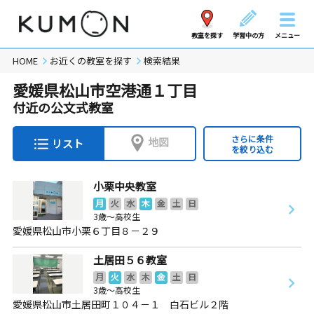
教室を探す
学習中の方
メニュー
HOME
お近くの教室を探す
検索結果
愛媛県松山市空港通１丁目
付近の公文式教室
さらに条件
地図
リスト
を絞り込む
小栗中央教室
月
火
水
木
金
土
日
3歳～高校生
愛媛県松山市小栗６丁目８－２９
土居田５６教室
月
火
水
木
金
土
日
3歳～高校生
愛媛県松山市土居田町１０４－１ 白石ビル２階