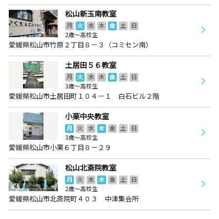
松山新玉南教室
月
火
水
木
金
土
日
2歳～高校生
愛媛県松山市竹原２丁目８－３（コミセン南）
土居田５６教室
月
火
水
木
金
土
日
3歳～高校生
愛媛県松山市土居田町１０４－１ 白石ビル２階
小栗中央教室
月
火
水
木
金
土
日
3歳～高校生
愛媛県松山市小栗６丁目８－２９
松山北斎院教室
月
火
水
木
金
土
日
2歳～高校生
愛媛県松山市北斎院町４０３ 中津集会所