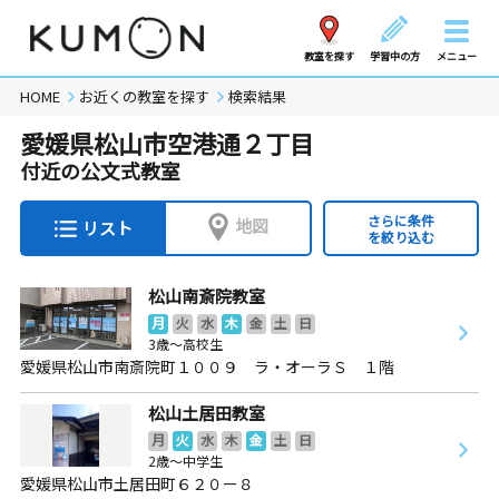
教室を探す
学習中の方
メニュー
HOME
お近くの教室を探す
検索結果
愛媛県松山市空港通２丁目
付近の公文式教室
さらに条件
地図
リスト
を絞り込む
松山南斎院教室
月
火
水
木
金
土
日
3歳～高校生
愛媛県松山市南斎院町１００９ ラ・オーラＳ １階
松山土居田教室
月
火
水
木
金
土
日
2歳～中学生
愛媛県松山市土居田町６２０ー８