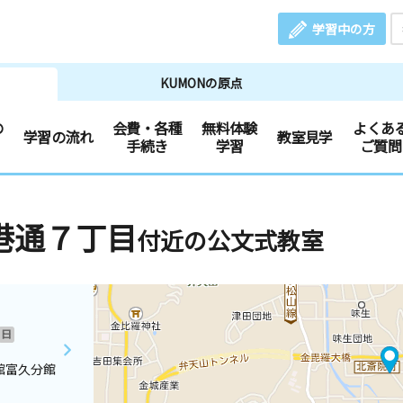
学習中の方
KUMONの原点
の
会費・各種
無料体験
よくあ
学習の流れ
教室見学
手続き
学習
ご質問
港通７丁目
付近の公文式教室
日
館富久分館