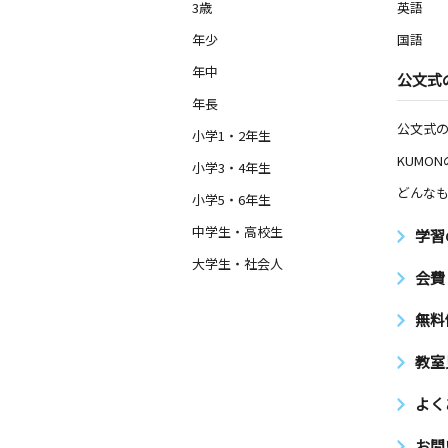
3歳
英語
年少
国語
年中
公文式
年長
公文式
小学1・2年生
KUMO
小学3・4年生
どんなも
小学5・6年生
中学生・高校生
学習
大学生・社会人
会費
無料
教室
よく
お問