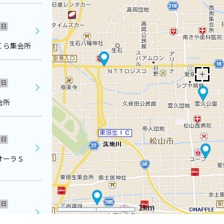
日
くら集会所
日
会所
日
・オーラＳ
日
1km
ストラーレ