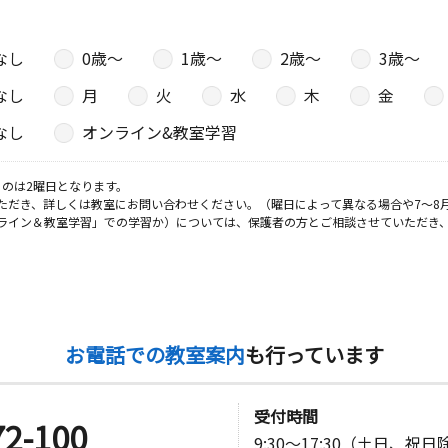
なし
0歳〜
1歳〜
2歳〜
3歳〜
日
なし
月
火
水
木
金
なし
オンライン&教室学習
のは2曜日となります。
日
ただき、詳しくは教室にお問い合わせください。（曜日によって異なる場合や7～8
ライン＆教室学習」での学習か）については、保護者の方とご相談させていただき
日
お電話での教室案内
も行っています
受付時間
72-100
日
9:30～17:30（土日、祝