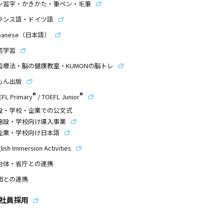
ン習字・かきかた・筆ペン・毛筆
ランス語・ドイツ語
panese（日本語）
信学習
習療法・脳の健康教室・KUMONの脳トレ
もん出版
®
®
EFL Primary
/
TOEFL Junior
設・学校・企業での公文式
施設・学校向け導入事業
企業・学校向け日本語
lish Immersion Activities
治体・省庁との連携
団との連携
社員採用