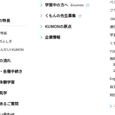
ペ
学習中の方へ
フ
くもんの先生募集
Ja
の特長
KUMONの原点
通
の特長
学
企業情報
Nのふしぎ
く
んだい! KUMON
TO
施
の流れ
・各種手続き
Eng
体験学習
自
見学
財
あるご質問
い合わせ