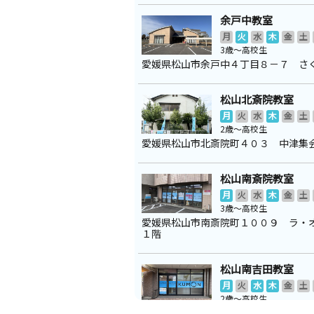
余戸中教室
月
火
水
木
金
土
3歳～高校生
愛媛県松山市余戸中４丁目８－７ さ
松山北斎院教室
月
火
水
木
金
土
2歳～高校生
愛媛県松山市北斎院町４０３ 中津集
松山南斎院教室
月
火
水
木
金
土
3歳～高校生
愛媛県松山市南斎院町１００９ ラ
１階
松山南吉田教室
月
火
水
木
金
土
2歳～高校生
愛媛県松山市南吉田町１７２９－１パ