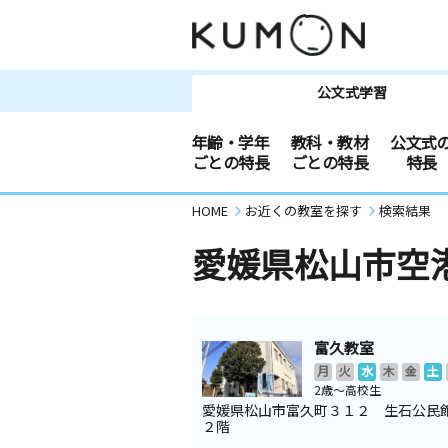
公文式学習
年齢・学年
教科・教材
公文式
ごとの特長
ごとの特長
特長
HOME
お近くの教室を探す
検索結果
愛媛県松山市空
富久教室
月
火
水
木
金
土
2歳～高校生
愛媛県松山市富久町３１２ 生石公民
２階