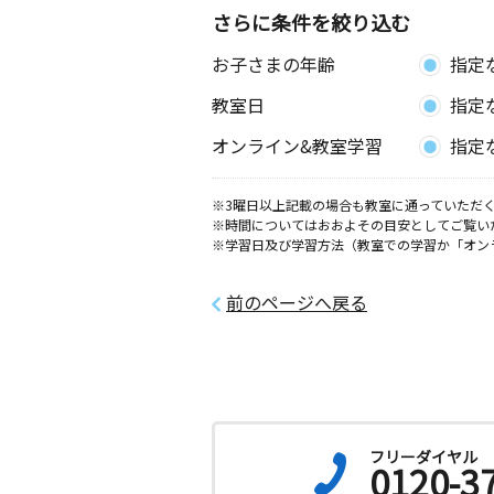
松山１０１号室
さらに条件を絞り込む
お子さまの年齢
指定
余戸東教室
月
火
水
木
金
土
教室日
指定
3歳～高校生
愛媛県松山市余戸東３丁目２－１０
オンライン&教室学習
指定
松山土居田教室
※3曜日以上記載の場合も教室に通っていただく
月
火
水
木
金
土
※時間についてはおおよその目安としてご覧い
2歳～中学生
※学習日及び学習方法（教室での学習か「オン
愛媛県松山市土居田町６２０ー８
前のページへ戻る
保免西教室
月
火
水
木
金
土
0歳～高校生
愛媛県松山市保免西２丁目７－２２
東垣生教室
フリーダイヤル
0120-3
月
火
水
木
金
土
0歳～高校生