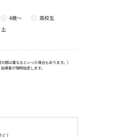
4歳〜
高校生
土
月の間は異なるといった場合もあります。）
、指導者が随時指定します。
日除く）