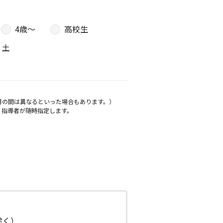
4歳〜
高校生
土
月の間は異なるといった場合もあります。）
、指導者が随時指定します。
日除く）