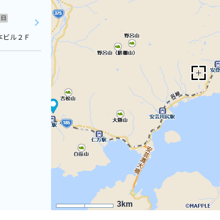
日
本ビル２Ｆ
3km