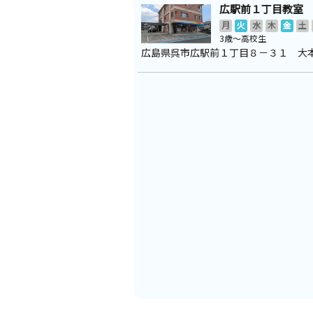
広駅前１丁目教室
月
火
水
木
金
土
3歳～高校生
広島県呉市広駅前１丁目８－３１ 大