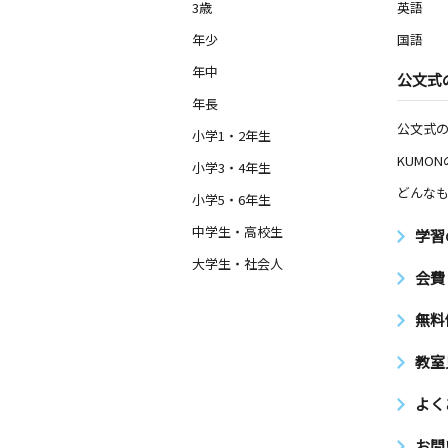
3歳
英語
年少
国語
年中
公文式
年長
公文式
小学1・2年生
KUMO
小学3・4年生
どんなも
小学5・6年生
中学生・高校生
学習
大学生・社会人
会費
無料
教室
よく
お問