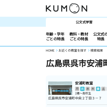
公文式学習
年齢・学年
教科・教材
公文式
ごとの特長
ごとの特長
特長
HOME
お近くの教室を探す
検索結果
広島県呉市安浦
安浦町教室
月
火
水
木
金
土
2歳～高校生
広島県呉市安浦町中央２丁目３－７