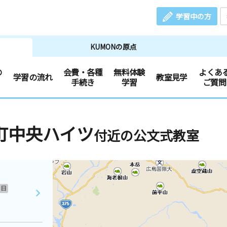
学習中の方
KUMONの原点
の
会費・各種
無料体験
よくあ
学習の流れ
教室見学
手続き
学習
ご質問
町中央ハイツ
付近の公文式教室
日