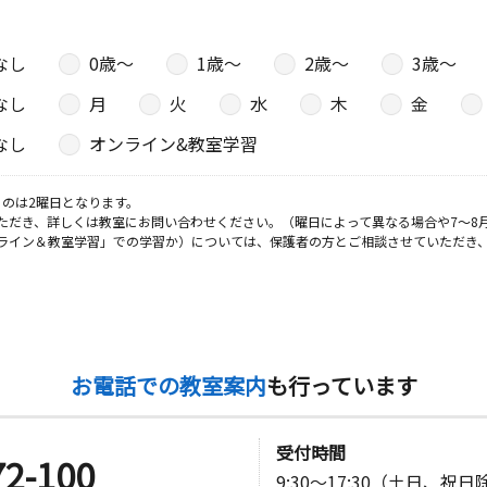
なし
0歳〜
1歳〜
2歳〜
3歳〜
なし
月
火
水
木
金
なし
オンライン&教室学習
のは2曜日となります。
ただき、詳しくは教室にお問い合わせください。（曜日によって異なる場合や7～8
ライン＆教室学習」での学習か）については、保護者の方とご相談させていただき
お電話での教室案内
も行っています
受付時間
72-100
9:30～17:30（土日、祝