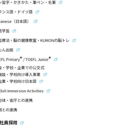
ン習字・かきかた・筆ペン・毛筆
ランス語・ドイツ語
panese（日本語）
信学習
習療法・脳の健康教室・KUMONの脳トレ
もん出版
®
®
EFL Primary
/
TOEFL Junior
設・学校・企業での公文式
施設・学校向け導入事業
企業・学校向け日本語
lish Immersion Activities
治体・省庁との連携
団との連携
社員採用