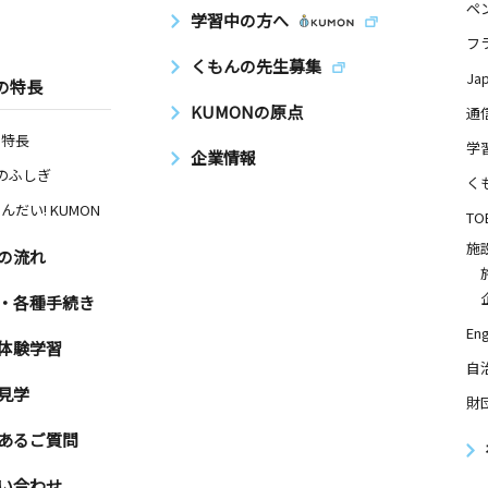
ペ
学習中の方へ
フ
くもんの先生募集
Ja
の特長
KUMONの原点
通
の特長
学
企業情報
Nのふしぎ
く
んだい! KUMON
TO
施
の流れ
・各種手続き
Eng
体験学習
自
見学
財
あるご質問
い合わせ