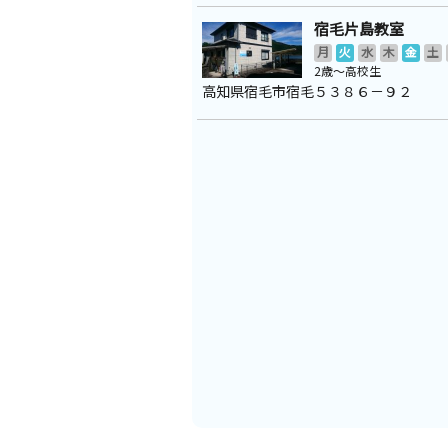
宿毛片島教室
月
火
水
木
金
土
2歳～高校生
高知県宿毛市宿毛５３８６－９２