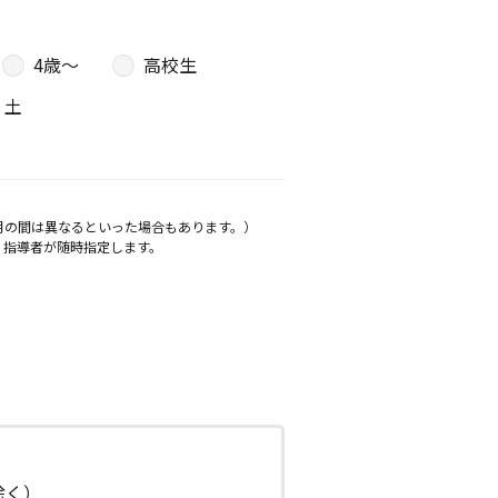
4歳〜
高校生
土
月の間は異なるといった場合もあります。）
、指導者が随時指定します。
日除く）