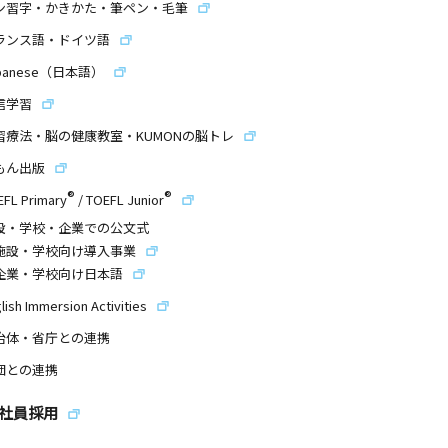
ン習字・かきかた・筆ペン・毛筆
ランス語・ドイツ語
panese（日本語）
信学習
習療法・脳の健康教室・KUMONの脳トレ
もん出版
®
®
EFL Primary
/
TOEFL Junior
設・学校・企業での公文式
施設・学校向け導入事業
企業・学校向け日本語
lish Immersion Activities
治体・省庁との連携
団との連携
社員採用