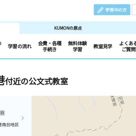
学習中の方
KUMONの原点
の
会費・各種
無料体験
よくあ
学習の流れ
教室見学
手続き
学習
ご質問
港
付近の公文式教室
日
港南台地区