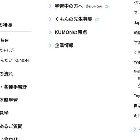
ペ
学習中の方へ
フ
くもんの先生募集
Ja
の特長
KUMONの原点
通
の特長
学
企業情報
Nのふしぎ
く
んだい! KUMON
TO
施
の流れ
・各種手続き
Eng
体験学習
自
見学
財
あるご質問
い合わせ