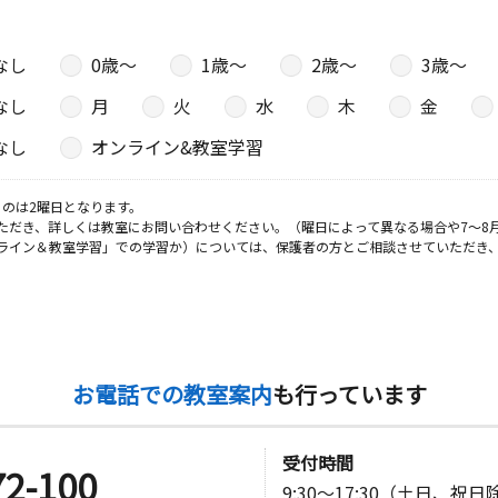
なし
0歳〜
1歳〜
2歳〜
3歳〜
なし
月
火
水
木
金
なし
オンライン&教室学習
のは2曜日となります。
ただき、詳しくは教室にお問い合わせください。（曜日によって異なる場合や7～8
ライン＆教室学習」での学習か）については、保護者の方とご相談させていただき
お電話での教室案内
も行っています
受付時間
72-100
9:30～17:30（土日、祝