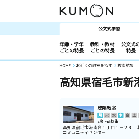
公文式学習
年齢・学年
教科・教材
公文式
ごとの特長
ごとの特長
特長
HOME
お近くの教室を探す
検索結果
高知県宿毛市新
咸陽教室
月
火
水
木
金
土
2歳～高校生
高知県宿毛市港南台１丁目１－２９ 
コミュニティセンター