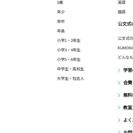
3歳
英語
年少
国語
年中
公文式
年長
公文式
小学1・2年生
KUMO
小学3・4年生
どんなも
小学5・6年生
中学生・高校生
学習
大学生・社会人
会費
無料
教室
よく
お問