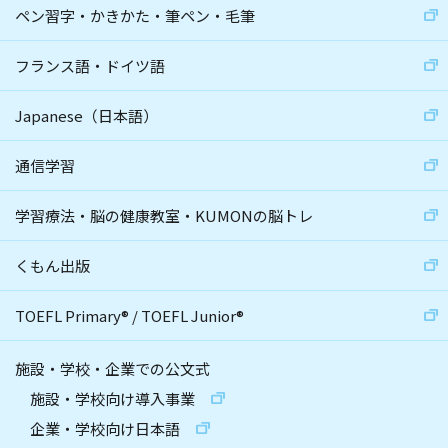
ペン習字・かきかた・筆ペン・毛筆
フランス語・ドイツ語
Japanese（日本語）
通信学習
学習療法・脳の健康教室・KUMONの脳トレ
くもん出版
TOEFL Primary
®
/
TOEFL Junior
®
施設・学校・企業での公文式
施設・学校向け導入事業
企業・学校向け日本語