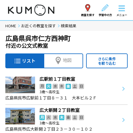
教室を探す
学習中の方
メニュー
HOME
お近くの教室を探す
検索結果
広島県呉市仁方西神町
付近の公文式教室
さらに条件
地図
リスト
を絞り込む
広駅前１丁目教室
月
火
水
木
金
土
日
3歳～高校生
広島県呉市広駅前１丁目８－３１ 大本ビル２Ｆ
広大新開２丁目教室
月
火
水
木
金
土
日
3歳～高校生
広島県呉市広大新開２丁目２３－３０－１０２