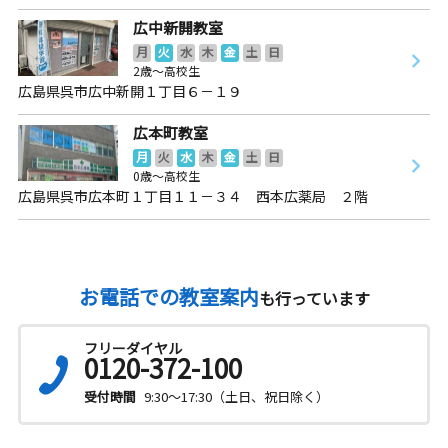
広中新開教室
月
火
水
木
金
土
日
2歳～高校生
広島県呉市広中新開１丁目６－１９
広本町教室
月
火
水
木
金
土
日
0歳～高校生
広島県呉市広本町１丁目１１－３４ 西本広薬局 ２階
お電話での教室案内
も行っています
フリーダイヤル
0120-372-100
受付時間
9:30～17:30（土日、祝日除く）