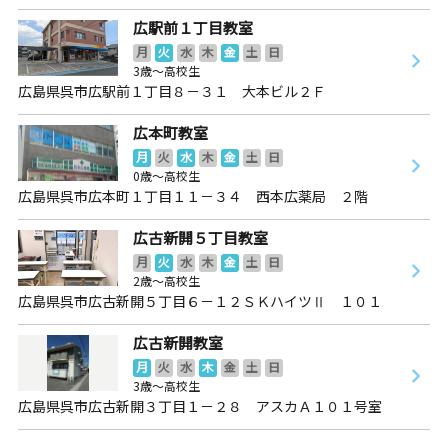
広駅前１丁目教室
月
火
水
木
金
土
日
3歳～高校生
広島県呉市広駅前１丁目８－３１ 大本ビル２Ｆ
広本町教室
月
火
水
木
金
土
日
0歳～高校生
広島県呉市広本町１丁目１１－３４ 西本広薬局 ２階
広古新開５丁目教室
月
火
水
木
金
土
日
2歳～高校生
広島県呉市広古新開５丁目６－１２ＳＫハイツⅡ １０１
広古新開教室
月
火
水
木
金
土
日
3歳～高校生
広島県呉市広古新開３丁目１－２８ アスカＡ１０１号室