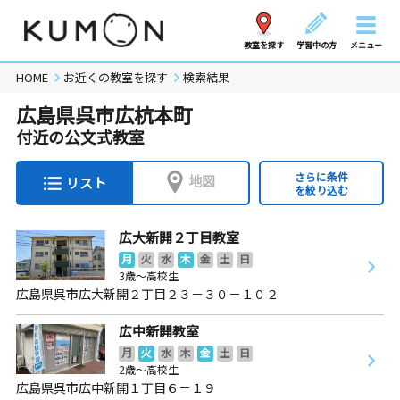
教室を探す
学習中の方
メニュー
HOME
お近くの教室を探す
検索結果
広島県呉市広杭本町
付近の公文式教室
さらに条件
地図
リスト
を絞り込む
広大新開２丁目教室
月
火
水
木
金
土
日
3歳～高校生
広島県呉市広大新開２丁目２３－３０－１０２
広中新開教室
月
火
水
木
金
土
日
2歳～高校生
広島県呉市広中新開１丁目６－１９