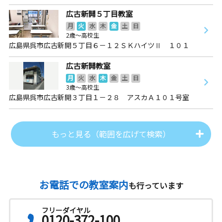
広古新開５丁目教室
月
火
水
木
金
土
日
2歳～高校生
広島県呉市広古新開５丁目６－１２ＳＫハイツⅡ １０１
広古新開教室
月
火
水
木
金
土
日
3歳～高校生
広島県呉市広古新開３丁目１－２８ アスカＡ１０１号室
もっと見る（範囲を広げて検索）
お電話での教室案内
も行っています
フリーダイヤル
0120-372-100