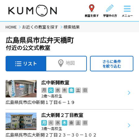
教室を探す
学習中の方
メニュー
HOME
お近くの教室を探す
検索結果
広島県呉市広弁天橋町
付近の公文式教室
さらに条件
地図
リスト
を絞り込む
広中新開教室
月
火
水
木
金
土
日
2歳～高校生
広島県呉市広中新開１丁目６－１９
広大新開２丁目教室
月
火
水
木
金
土
日
3歳～高校生
広島県呉市広大新開２丁目２３－３０－１０２