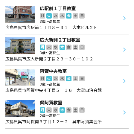
広駅前１丁目教室
月
火
水
木
金
土
日
3歳～高校生
広島県呉市広駅前１丁目８－３１ 大本ビル２Ｆ
広大新開２丁目教室
月
火
水
木
金
土
日
3歳～高校生
広島県呉市広大新開２丁目２３－３０－１０２
阿賀中央教室
月
火
水
木
金
土
日
3歳～高校生
広島県呉市阿賀中央４丁目５－１６ 大空自治会館
呉阿賀教室
月
火
水
木
金
土
日
2歳～高校生
広島県呉市阿賀南３丁目１２－２ 呉市阿賀集会所