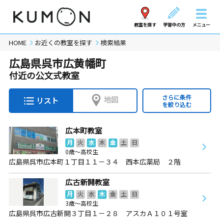
教室を探す
学習中の方
メニュー
HOME
お近くの教室を探す
検索結果
広島県呉市広黄幡町
付近の公文式教室
さらに条件
地図
リスト
を絞り込む
広本町教室
月
火
水
木
金
土
日
0歳～高校生
広島県呉市広本町１丁目１１－３４ 西本広薬局 ２階
広古新開教室
月
火
水
木
金
土
日
3歳～高校生
広島県呉市広古新開３丁目１－２８ アスカＡ１０１号室