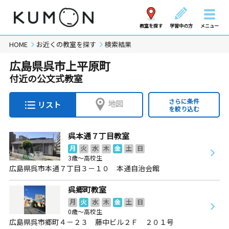
教室を探す
学習中の方
メニュー
HOME
お近くの教室を探す
検索結果
広島県呉市上平原町
付近の公文式教室
さらに条件
地図
リスト
を絞り込む
呉本通７丁目教室
月
火
水
木
金
土
日
3歳～高校生
広島県呉市本通７丁目３－１０ 本通自治会館
呉郷町教室
月
火
水
木
金
土
日
0歳～高校生
広島県呉市郷町４－２３ 藤中ビル２Ｆ ２０１号