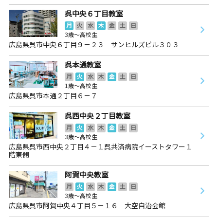
呉中央６丁目教室
月
火
水
木
金
土
日
3歳～高校生
広島県呉市中央６丁目９－２３ サンヒルズビル３０３
呉本通教室
月
火
水
木
金
土
日
1歳～高校生
広島県呉市本通２丁目６－７
呉西中央２丁目教室
月
火
水
木
金
土
日
3歳～高校生
広島県呉市西中央２丁目４－１呉共済病院イーストタワー１
階東側
阿賀中央教室
月
火
水
木
金
土
日
3歳～高校生
広島県呉市阿賀中央４丁目５－１６ 大空自治会館