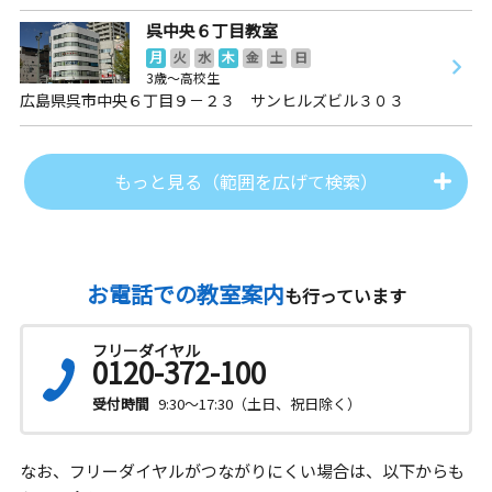
呉中央６丁目教室
月
火
水
木
金
土
日
3歳～高校生
広島県呉市中央６丁目９－２３ サンヒルズビル３０３
もっと見る（範囲を広げて検索）
お電話での教室案内
も行っています
フリーダイヤル
0120-372-100
受付時間
9:30～17:30（土日、祝日除く）
なお、フリーダイヤルがつながりにくい場合は、以下からも