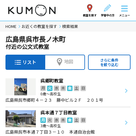
教室を探す
学習中の方
メニュー
HOME
お近くの教室を探す
検索結果
広島県呉市長ノ木町
付近の公文式教室
さらに条件
地図
リスト
を絞り込む
呉郷町教室
月
火
水
木
金
土
日
0歳～高校生
広島県呉市郷町４－２３ 藤中ビル２Ｆ ２０１号
呉本通７丁目教室
月
火
水
木
金
土
日
3歳～高校生
広島県呉市本通７丁目３－１０ 本通自治会館