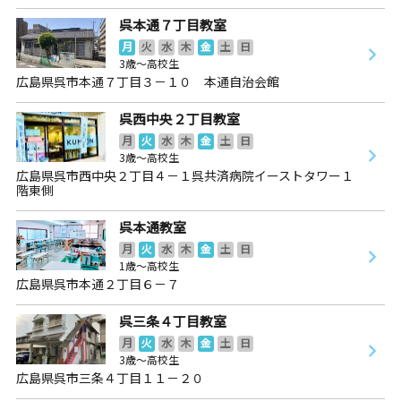
呉本通７丁目教室
月
火
水
木
金
土
日
3歳～高校生
広島県呉市本通７丁目３－１０ 本通自治会館
呉西中央２丁目教室
月
火
水
木
金
土
日
3歳～高校生
広島県呉市西中央２丁目４－１呉共済病院イーストタワー１
階東側
呉本通教室
月
火
水
木
金
土
日
1歳～高校生
広島県呉市本通２丁目６－７
呉三条４丁目教室
月
火
水
木
金
土
日
3歳～高校生
広島県呉市三条４丁目１１－２０