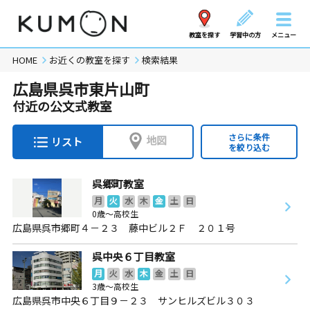
教室を探す
学習中の方
メニュー
HOME
お近くの教室を探す
検索結果
広島県呉市東片山町
付近の公文式教室
さらに条件
地図
リスト
を絞り込む
呉郷町教室
月
火
水
木
金
土
日
0歳～高校生
広島県呉市郷町４－２３ 藤中ビル２Ｆ ２０１号
呉中央６丁目教室
月
火
水
木
金
土
日
3歳～高校生
広島県呉市中央６丁目９－２３ サンヒルズビル３０３