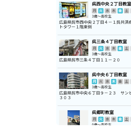
呉西中央２丁目教
月
火
水
木
金
土
3歳～高校生
広島県呉市西中央２丁目４－１呉共済
トタワー１階東側
呉三条４丁目教室
月
火
水
木
金
土
3歳～高校生
広島県呉市三条４丁目１１－２０
呉中央６丁目教室
月
火
水
木
金
土
3歳～高校生
広島県呉市中央６丁目９－２３ サン
３０３
呉郷町教室
月
火
水
木
金
土
0歳～高校生
広島県呉市郷町４－２３ 藤中ビル２