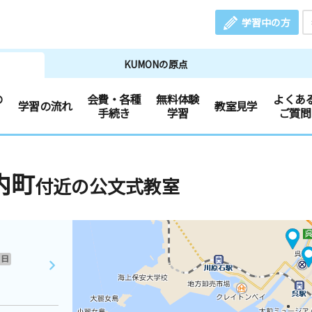
学習中の方
KUMONの原点
の
会費・各種
無料体験
よくあ
学習の流れ
教室見学
手続き
学習
ご質問
内町
付近の公文式教室
日