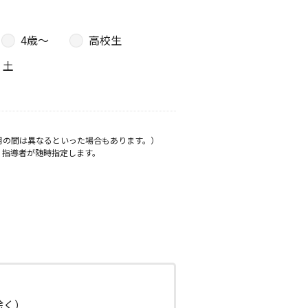
4歳〜
高校生
土
月の間は異なるといった場合もあります。）
、指導者が随時指定します。
日除く）