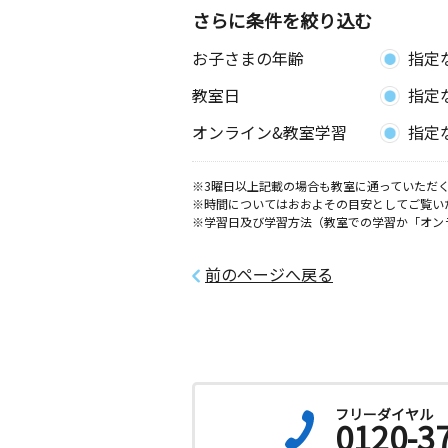
号
さらに条件を絞り込む
お子さまの年齢
指定
呉本通７丁目教室
月
火
水
木
金
土
教室日
指定
3歳～高校生
広島県呉市本通７丁目３－１０ 本通
オンライン&教室学習
指定
※3曜日以上記載の場合も教室に通っていただく
※時間についてはおおよその目安としてご覧い
※学習日及び学習方法（教室での学習か「オン
前のページへ戻る
フリーダイヤル
0120-3