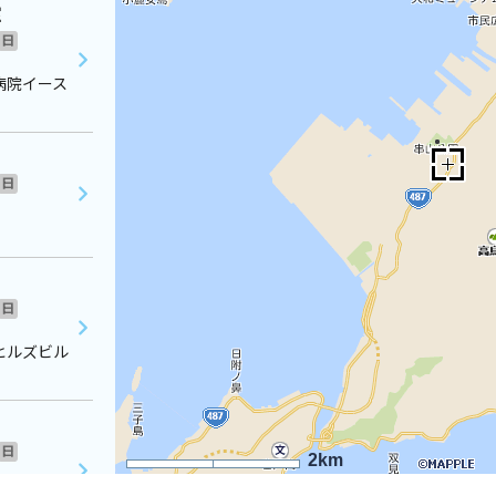
室
日
病院イース
日
日
ヒルズビル
日
2km
Ｆ ２０１