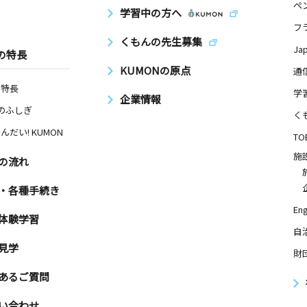
ペ
学習中の方へ
フ
くもんの先生募集
Ja
の特長
KUMONの原点
通
の特長
学
企業情報
Nのふしぎ
く
んだい! KUMON
TO
施
の流れ
・各種手続き
Eng
体験学習
自
見学
財
あるご質問
い合わせ