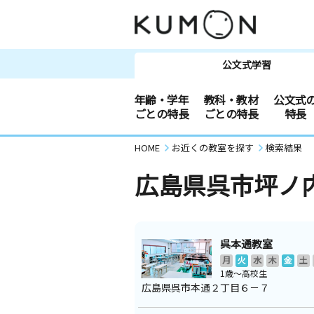
公文式学習
年齢・学年
教科・教材
公文式
ごとの特長
ごとの特長
特長
HOME
お近くの教室を探す
検索結果
広島県呉市坪ノ
呉本通教室
月
火
水
木
金
土
1歳～高校生
広島県呉市本通２丁目６－７