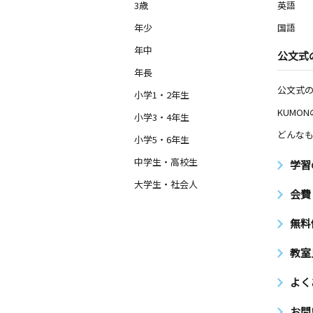
3歳
英語
年少
国語
年中
公文式
年長
公文式
小学1・2年生
KUMO
小学3・4年生
どんなも
小学5・6年生
中学生・高校生
学習
大学生・社会人
会費
無料
教室
よく
お問