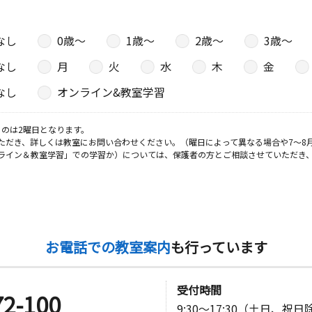
なし
0歳〜
1歳〜
2歳〜
3歳〜
日
なし
月
火
水
木
金
自治会館
なし
オンライン&教室学習
のは2曜日となります。
ただき、詳しくは教室にお問い合わせください。（曜日によって異なる場合や7～8
ライン＆教室学習」での学習か）については、保護者の方とご相談させていただき
お電話での教室案内
も行っています
受付時間
72-100
9:30～17:30（土日、祝