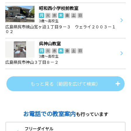
昭和西小学校前教室
月
火
水
木
金
土
日
3歳～高校生
広島県呉市焼山宮ヶ迫１丁目９－３ ウェライ２００３－１
０２
呉神山教室
月
火
水
木
金
土
日
3歳～高校生
広島県呉市神山３丁目８－２
もっと見る（範囲を広げて検索）
お電話での教室案内
も行っています
フリーダイヤル