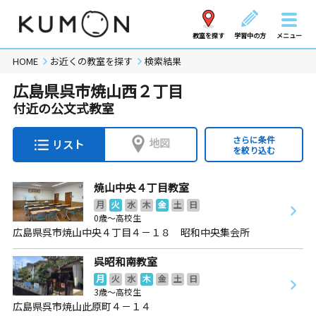
教室を探す
学習中の方
メニュー
HOME
お近くの教室を探す
検索結果
広島県呉市焼山西２丁目
付近の公文式教室
さらに条件
地図
リスト
を絞り込む
焼山中央４丁目教室
月
火
水
木
金
土
日
0歳～高校生
広島県呉市焼山中央４丁目４－１８ 昭和中央集会所
呉昭和南教室
月
火
水
木
金
土
日
3歳～高校生
広島県呉市焼山此原町４－１４