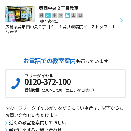
呉西中央２丁目教室
月
火
水
木
金
土
日
3歳～高校生
広島県呉市西中央２丁目４－１呉共済病院イーストタワー１
階東側
お電話での教室案内
も行っています
フリーダイヤル
0120-372-100
受付時間
9:30～17:30（土日、祝日除く）
なお、フリーダイヤルがつながりにくい場合は、以下からも
お問い合わせいただけます。
近くの教室を案内してほしい
学習に関するお問い合わせ