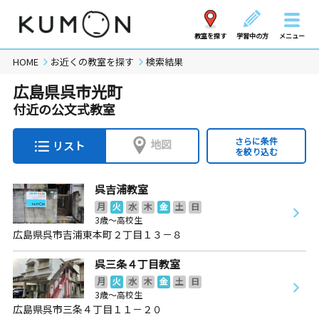
教室を探す
学習中の方
メニュー
HOME
お近くの教室を探す
検索結果
広島県呉市光町
付近の公文式教室
さらに条件
地図
リスト
を絞り込む
呉吉浦教室
月
火
水
木
金
土
日
3歳～高校生
広島県呉市吉浦東本町２丁目１３－８
呉三条４丁目教室
月
火
水
木
金
土
日
3歳～高校生
広島県呉市三条４丁目１１－２０