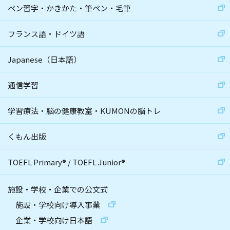
ペン習字・かきかた・筆ペン・毛筆
フランス語・ドイツ語
Japanese（日本語）
通信学習
学習療法・脳の健康教室・KUMONの脳トレ
くもん出版
TOEFL Primary
®
/
TOEFL Junior
®
施設・学校・企業での公文式
施設・学校向け導入事業
企業・学校向け日本語