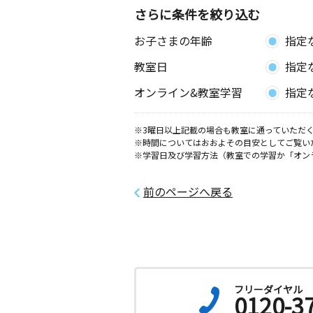
さらに条件を絞り込む
江田島教室
お子さまの年齢
指定
月
火
水
木
金
土
3歳～高校生
教室日
指定
広島県江田島市江田島町鷲部２丁目８
鷲部支所
オンライン&教室学習
指定
※3曜日以上記載の場合も教室に通っていただく
※時間についてはおおよその目安としてご覧い
※学習日及び学習方法（教室での学習か「オン
前のページへ戻る
フリーダイヤル
0120-3