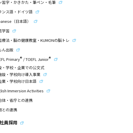
ン習字・かきかた・筆ペン・毛筆
ランス語・ドイツ語
panese（日本語）
信学習
習療法・脳の健康教室・KUMONの脳トレ
もん出版
®
®
EFL Primary
/
TOEFL Junior
設・学校・企業での公文式
施設・学校向け導入事業
企業・学校向け日本語
lish Immersion Activities
治体・省庁との連携
団との連携
社員採用