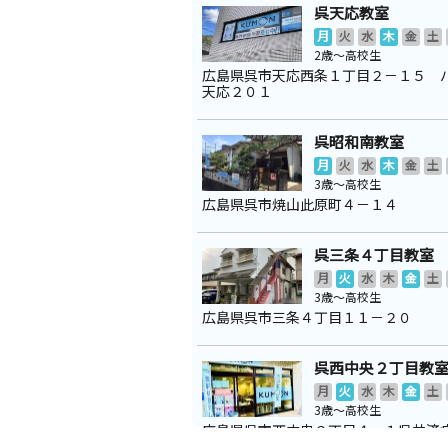
呉天応教室
月
火
水
木
金
土
2歳～高校生
広島県呉市天応西条１丁目２－１５ 
天応２０１
呉昭和南教室
月
火
水
木
金
土
3歳～高校生
広島県呉市焼山此原町４－１４
呉三条４丁目教室
月
火
水
木
金
土
3歳～高校生
広島県呉市三条４丁目１１－２０
呉西中央２丁目教
月
火
水
木
金
土
3歳～高校生
広島県呉市西中央２丁目４－１呉共済
トタワー１階東側