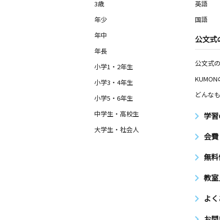
3歳
英語
年少
国語
年中
公文式
年長
公文式
小学1・2年生
KUMO
小学3・4年生
どんなも
小学5・6年生
中学生・高校生
学習
大学生・社会人
会費
無料
教室
よく
お問