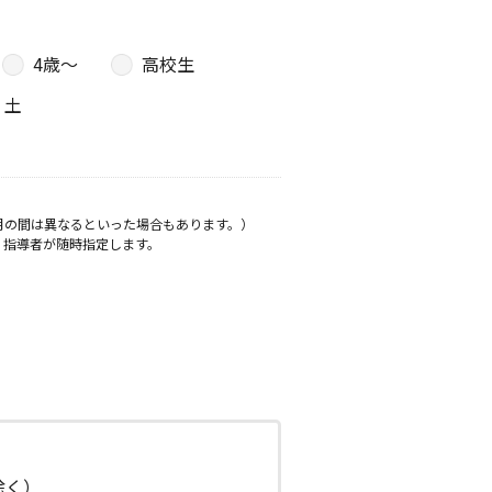
4歳〜
高校生
土
月の間は異なるといった場合もあります。）
、指導者が随時指定します。
日除く）