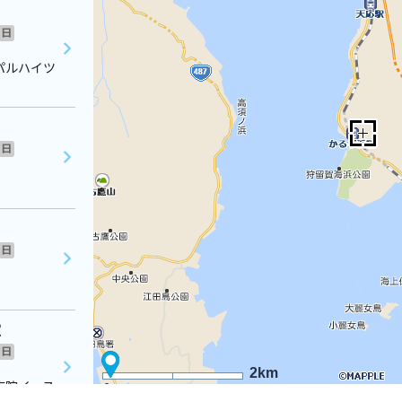
日
パルハイツ
日
日
室
日
2km
病院イース