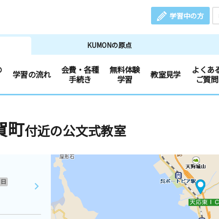
学習中の方
KUMONの原点
の
会費・各種
無料体験
よくあ
学習の流れ
教室見学
手続き
学習
ご質問
賀町
付近の公文式教室
日