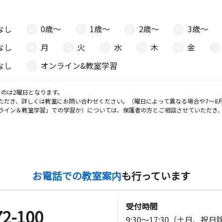
なし
0歳〜
1歳〜
2歳〜
3歳〜
日
なし
月
火
水
木
金
－２ ＪＡ
なし
オンライン&教室学習
のは2曜日となります。
ただき、詳しくは教室にお問い合わせください。（曜日によって異なる場合や7～8
ライン＆教室学習」での学習か）については、保護者の方とご相談させていただき
お電話での教室案内
も行っています
受付時間
72-100
9:30～17:30（土日、祝