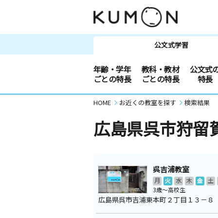
公文式学習
年齢・学年
教科・教材
公文式
ごとの特長
ごとの特長
特長
HOME
お近くの教室を探す
検索結果
広島県呉市狩留
呉吉浦教室
月
火
水
木
金
土
3歳～高校生
広島県呉市吉浦東本町２丁目１３－８