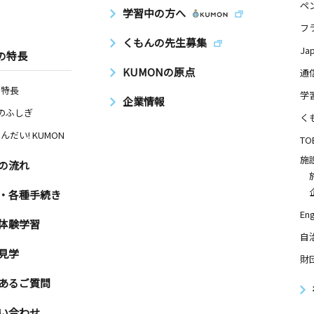
ペ
学習中の方へ
フ
くもんの先生募集
Ja
の特長
KUMONの原点
通
の特長
学
企業情報
Nのふしぎ
く
んだい! KUMON
TO
施
の流れ
・各種手続き
Eng
体験学習
自
見学
財
あるご質問
い合わせ