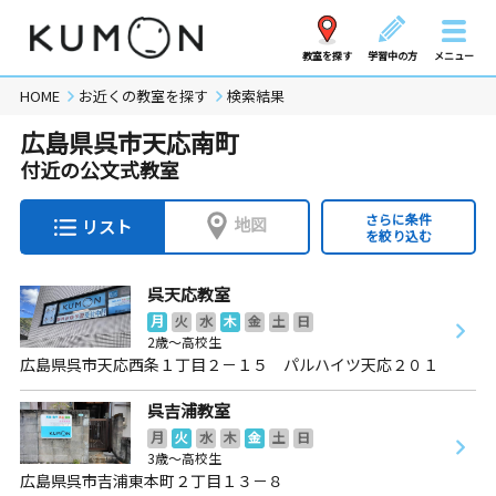
教室を探す
学習中の方
メニュー
HOME
お近くの教室を探す
検索結果
広島県呉市天応南町
付近の公文式教室
さらに条件
地図
リスト
を絞り込む
呉天応教室
月
火
水
木
金
土
日
2歳～高校生
広島県呉市天応西条１丁目２－１５ パルハイツ天応２０１
呉吉浦教室
月
火
水
木
金
土
日
3歳～高校生
広島県呉市吉浦東本町２丁目１３－８