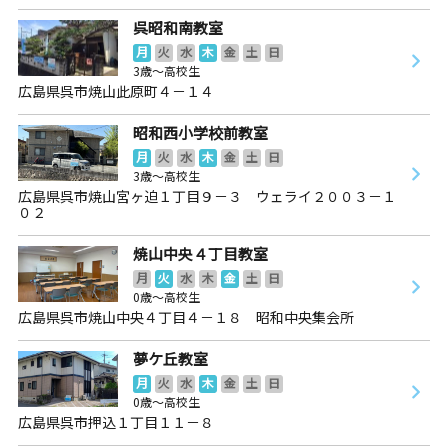
呉昭和南教室
月
火
水
木
金
土
日
3歳～高校生
広島県呉市焼山此原町４－１４
昭和西小学校前教室
月
火
水
木
金
土
日
3歳～高校生
広島県呉市焼山宮ヶ迫１丁目９－３ ウェライ２００３－１
０２
焼山中央４丁目教室
月
火
水
木
金
土
日
0歳～高校生
広島県呉市焼山中央４丁目４－１８ 昭和中央集会所
夢ケ丘教室
月
火
水
木
金
土
日
0歳～高校生
広島県呉市押込１丁目１１－８