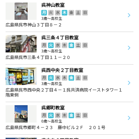
呉神山教室
月
火
水
木
金
土
日
3歳～高校生
広島県呉市神山３丁目８－２
呉三条４丁目教室
月
火
水
木
金
土
日
3歳～高校生
広島県呉市三条４丁目１１－２０
呉西中央２丁目教室
月
火
水
木
金
土
日
3歳～高校生
広島県呉市西中央２丁目４－１呉共済病院イーストタワー１
階東側
呉郷町教室
月
火
水
木
金
土
日
0歳～高校生
広島県呉市郷町４－２３ 藤中ビル２Ｆ ２０１号