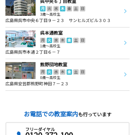
呉中央６丁目教室
月
火
水
木
金
土
日
3歳～高校生
広島県呉市中央６丁目９－２３ サンヒルズビル３０３
呉本通教室
月
火
水
木
金
土
日
1歳～高校生
広島県呉市本通２丁目６－７
熊野団地教室
月
火
水
木
金
土
日
0歳～高校生
広島県安芸郡熊野町神田７－２３
お電話での教室案内
も行っています
フリーダイヤル