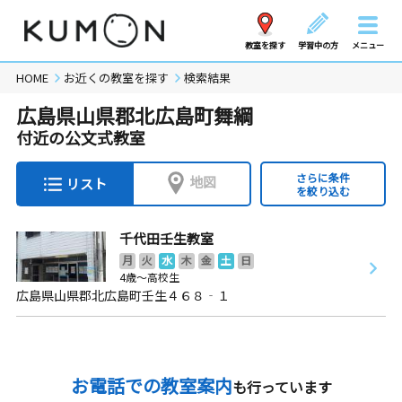
教室を探す
学習中の方
メニュー
HOME
お近くの教室を探す
検索結果
広島県山県郡北広島町舞綱
付近の公文式教室
さらに条件
地図
リスト
を絞り込む
千代田壬生教室
月
火
水
木
金
土
日
4歳～高校生
広島県山県郡北広島町壬生４６８‐１
お電話での教室案内
も行っています