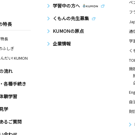
ペ
学習中の方へ
２３－３
フ
くもんの先生募集
Ja
の特長
KUMONの原点
通
日
の特長
学
企業情報
Nのふしぎ
２２－１
く
んだい! KUMON
TO
施
の流れ
・各種手続き
Eng
体験学習
自
見学
財
あるご質問
い合わせ