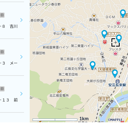
日
－８ 吉川
日
－３ メー
日
－１３ 前
1km
日