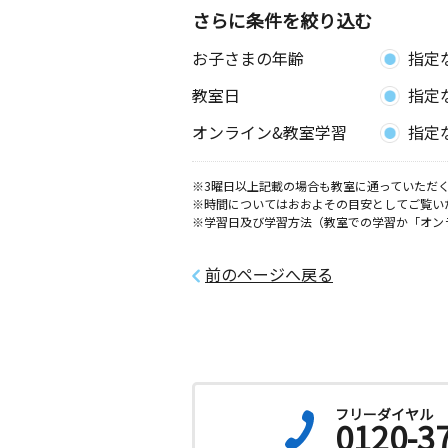
0歳～高校生
さらに条件を絞り込む
広島県広島市安佐南区祇園１丁目６－
店舗１階
お子さまの年齢
指定
教室日
指定
長束西教室
月
火
水
木
金
土
オンライン&教室学習
指定
3歳～高校生
広島県広島市安佐南区長束西３丁目２
西集会所
※3曜日以上記載の場合も教室に通っていただく
※時間についてはおおよその目安としてご覧い
※学習日及び学習方法（教室での学習か「オン
広島ぎおん教室
月
火
水
木
金
土
3歳～高校生
前のページへ戻る
広島県広島市安佐南区西原１丁目２０
５ＫＳＮビル３Ｆ
西原２丁目教室
月
火
水
木
金
土
2歳～高校生
フリーダイヤル
広島県広島市安佐南区西原２丁目３６
0120-3
ン西原１０１号室