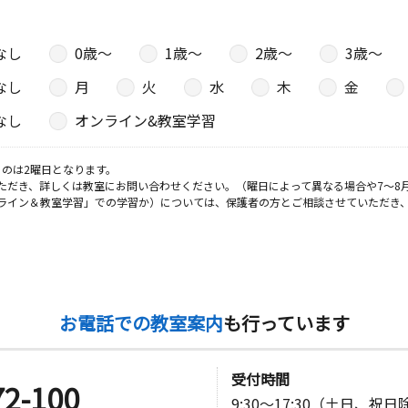
１８ 牛尾
なし
0歳〜
1歳〜
2歳〜
3歳〜
なし
月
火
水
木
金
日
なし
オンライン&教室学習
－３ 長束
のは2曜日となります。
ただき、詳しくは教室にお問い合わせください。（曜日によって異なる場合や7～8
ライン＆教室学習」での学習か）については、保護者の方とご相談させていただき
日
－３３ 第
お電話での教室案内
も行っています
日
受付時間
－８ メゾ
72-100
9:30～17:30（土日、祝