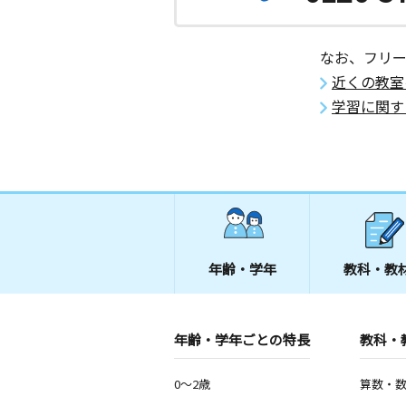
西原４丁目教室
月
火
水
木
金
土
なお、フリ
0歳～高校生
近くの教室
広島県広島市安佐南区西原４丁目９－
ビル１０１号
学習に関す
祇園北教室
月
火
水
木
金
土
3歳～高校生
広島県広島市安佐南区祇園８－４－３
集会所
不動院駅前教室
年齢・学年
教科・教
月
火
水
木
金
土
1歳～高校生
広島県広島市東区牛田新町３丁目１４
スヒロビル１階
年齢・学年ごとの特長
教科・
春日野中央公園前
0～2歳
算数・
月
火
水
木
金
土