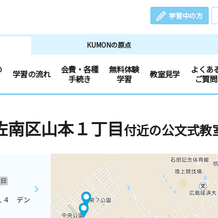
学習中の方
KUMONの原点
の
会費・各種
無料体験
よくあ
学習の流れ
教室見学
手続き
学習
ご質問
佐南区山本１丁目
付近の公文式教
日
１４ デン