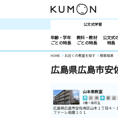
公文式学習
年齢・学年
教科・教材
公文式
ごとの特長
ごとの特長
特長
HOME
お近くの教室を探す
検索結果
広島県広島市安
山本東教室
月
火
水
木
金
土
3歳～高校生
広島県広島市安佐南区山本１丁目４－
ファーレ祇園１０１