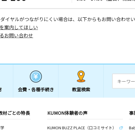
日
ーダイヤルがつながりにくい場合は、以下からもお問い合わせい
を案内してほしい
１６ 松田
るお問い合わせ
日
６ 祇園北
材
会費・
各種手続き
教室検索
日
－１８ マ
教材ごとの特長
KUMON体験者の声
事
教室
数学
KUMON BUZZ PLACE（口コミサイト）
Ba
日