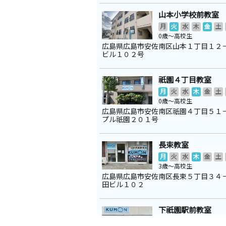
山本小学校前教室
月
火
水
木
金
土
0歳～高校生
広島県広島市安佐南区山本１丁目１２
ビル１０２号
祇園４丁目教室
月
火
水
木
金
土
0歳～高校生
広島県広島市安佐南区祇園４丁目５１
プル祇園２０１号
長束教室
月
火
水
木
金
土
3歳～高校生
広島県広島市安佐南区長束５丁目３４
田ビル１０２
下祇園駅前教室
月
火
水
木
金
土