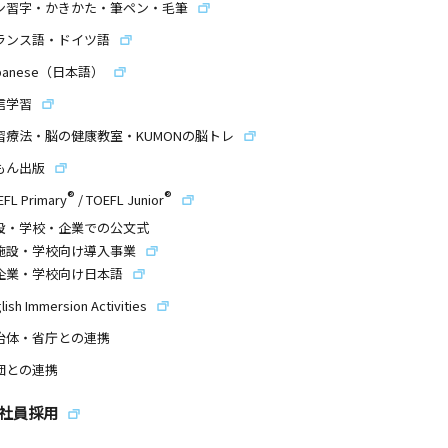
ン習字・かきかた・筆ペン・毛筆
ランス語・ドイツ語
panese（日本語）
信学習
習療法・脳の健康教室・KUMONの脳トレ
もん出版
®
®
EFL Primary
/
TOEFL Junior
設・学校・企業での公文式
施設・学校向け導入事業
企業・学校向け日本語
lish Immersion Activities
治体・省庁との連携
団との連携
社員採用