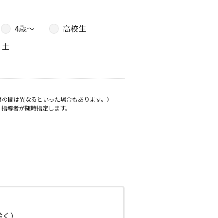
4歳〜
高校生
土
月の間は異なるといった場合もあります。）
、指導者が随時指定します。
日除く）