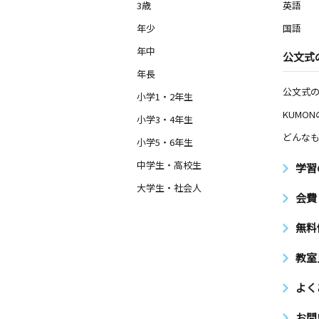
3歳
英語
0歳～高校生
広島県広島市安佐南区山本新町３丁目
年少
国語
４ 春日野集会所
年中
公文式
春日野教室
年長
月
火
水
木
金
土
公文式
小学1・2年生
0歳～高校生
KUMO
広島県広島市安佐南区山本新町３丁目
小学3・4年生
どんなも
小学5・6年生
中学生・高校生
学習
大学生・社会人
会費
無料
教室
よく
お問