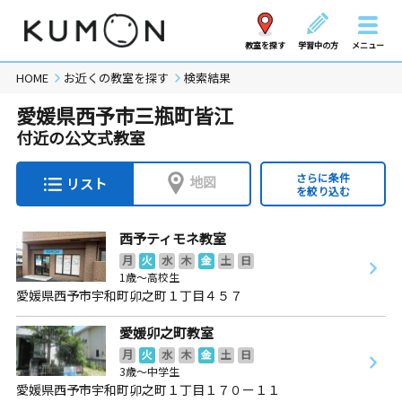
教室を探す
学習中の方
メニュー
HOME
お近くの教室を探す
検索結果
愛媛県西予市三瓶町皆江
付近の公文式教室
さらに条件
地図
リスト
を絞り込む
西予ティモネ教室
月
火
水
木
金
土
日
1歳～高校生
愛媛県西予市宇和町卯之町１丁目４５７
愛媛卯之町教室
月
火
水
木
金
土
日
3歳～中学生
愛媛県西予市宇和町卯之町１丁目１７０ー１１