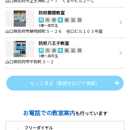
山口県防府市上天神町２－７ くまやビル２ーＣ
防府勝間教室
月
火
水
木
金
土
日
0歳～高校生
山口県防府市鋳物師町５－２６ 谷口ビル１０３号室
防府八王子教室
月
火
水
木
金
土
日
3歳～高校生
山口県防府市平和町３－２
もっと見る（範囲を広げて検索）
お電話での教室案内
も行っています
フリーダイヤル