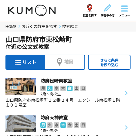
教室を探す
学習中の方
メニュー
HOME
お近くの教室を探す
検索結果
山口県防府市東松崎町
付近の公文式教室
さらに条件
地図
リスト
を絞り込む
防府松崎東教室
月
火
水
木
金
土
日
2歳～高校生
山口県防府市南松崎町１２番２４号 エクシール南松崎１階
１０１号室
防府天神教室
月
火
水
木
金
土
日
0歳～高校生