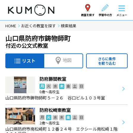
教室を探す
学習中の方
メニュー
HOME
お近くの教室を探す
検索結果
山口県防府市鋳物師町
付近の公文式教室
さらに条件
地図
リスト
を絞り込む
防府勝間教室
月
火
水
木
金
土
日
0歳～高校生
山口県防府市鋳物師町５－２６ 谷口ビル１０３号室
防府松崎東教室
月
火
水
木
金
土
日
2歳～高校生
山口県防府市南松崎町１２番２４号 エクシール南松崎１階