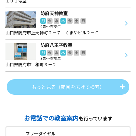
１０１号室
防府天神教室
月
火
水
木
金
土
日
0歳～高校生
山口県防府市上天神町２－７ くまやビル２ーＣ
防府八王子教室
月
火
水
木
金
土
日
3歳～高校生
山口県防府市平和町３－２
もっと見る（範囲を広げて検索）
お電話での教室案内
も行っています
フリーダイヤル