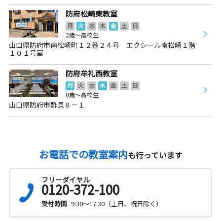
防府松崎東教室
月
火
水
木
金
土
日
2歳～高校生
山口県防府市南松崎町１２番２４号 エクシール南松崎１階
１０１号室
防府牟礼西教室
月
火
水
木
金
土
日
0歳～高校生
山口県防府市酢貝８－１
お電話での教室案内
も行っています
フリーダイヤル
0120-372-100
受付時間
9:30～17:30（土日、祝日除く）