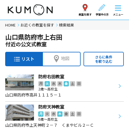
教室を探す
学習中の方
メニュー
HOME
お近くの教室を探す
検索結果
山口県防府市上右田
付近の公文式教室
さらに条件
地図
リスト
を絞り込む
防府右田教室
月
火
水
木
金
土
日
2歳～高校生
山口県防府市高井１１１５－１
防府天神教室
月
火
水
木
金
土
日
0歳～高校生
山口県防府市上天神町２－７ くまやビル２ーＣ