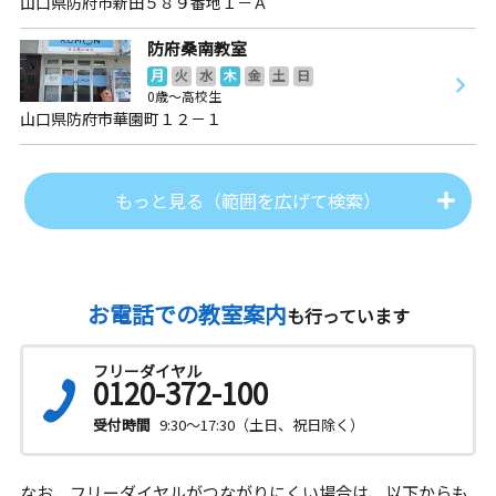
山口県防府市新田５８９番地１－Ａ
防府桑南教室
月
火
水
木
金
土
日
0歳～高校生
山口県防府市華園町１２－１
もっと見る（範囲を広げて検索）
お電話での教室案内
も行っています
フリーダイヤル
0120-372-100
受付時間
9:30～17:30（土日、祝日除く）
なお、フリーダイヤルがつながりにくい場合は、以下からも