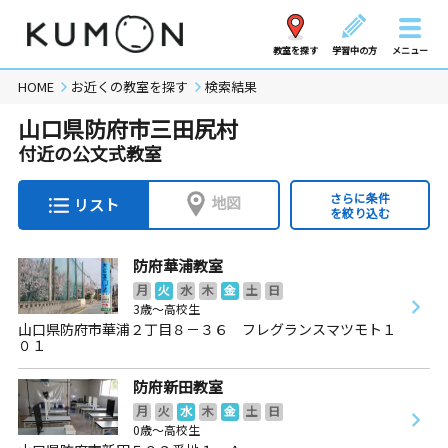
教室を探す
学習中の方
メニュー
HOME
お近くの教室を探す
検索結果
山口県防府市三田尻村
付近の公文式教室
さらに条件
地図
リスト
を絞り込む
防府華浦教室
月
火
水
木
金
土
日
3歳～高校生
山口県防府市華浦２丁目８－３６ フレグランスマツモト１
０１
防府新田教室
月
火
水
木
金
土
日
0歳～高校生