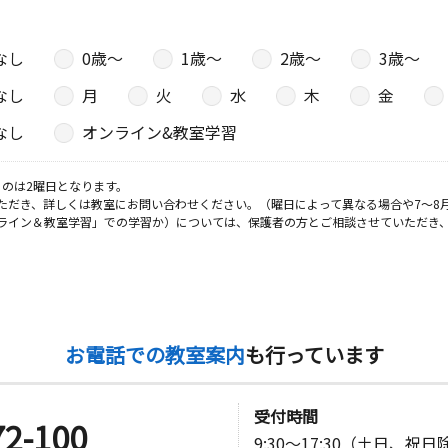
なし
0歳〜
1歳〜
2歳〜
3歳〜
日
なし
月
火
水
木
金
なし
オンライン&教室学習
のは2曜日となります。
日
ただき、詳しくは教室にお問い合わせください。（曜日によって異なる場合や7～8
ライン＆教室学習」での学習か）については、保護者の方とご相談させていただき
館
お電話での教室案内
も行っています
受付時間
72-100
9:30～17:30（土日、祝