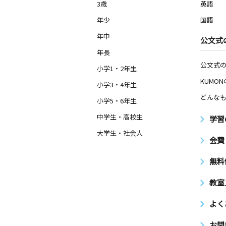
3歳
英語
年少
国語
年中
公文式
年長
公文式
小学1・2年生
KUMO
小学3・4年生
どんなも
小学5・6年生
中学生・高校生
学習
大学生・社会人
会費
無料
教室
よく
お問