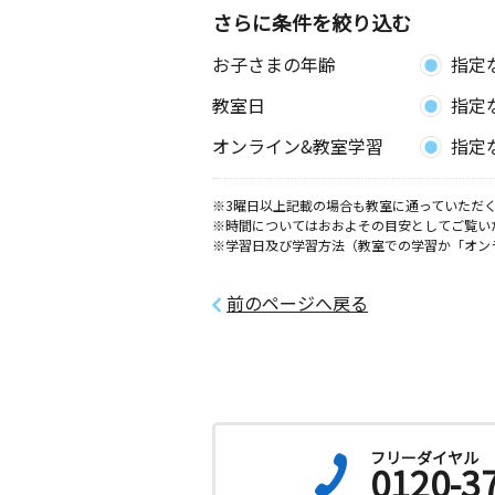
号室
さらに条件を絞り込む
お子さまの年齢
指定
防府華城四辻教室
月
火
水
木
金
土
教室日
指定
0歳～高校生
山口県防府市華城中央１丁目１－１
オンライン&教室学習
指定
防府牟礼教室
※3曜日以上記載の場合も教室に通っていただく
月
火
水
木
金
土
※時間についてはおおよその目安としてご覧い
3歳～高校生
※学習日及び学習方法（教室での学習か「オン
山口県防府市牟礼沖ノ原 沖ノ原公民
前のページへ戻る
フリーダイヤル
0120-3