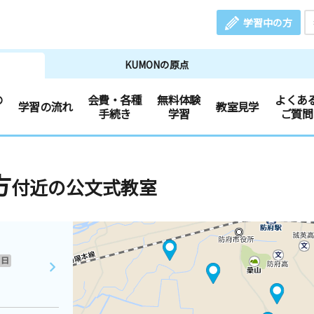
学習中の方
KUMONの原点
の
会費・各種
無料体験
よくあ
学習の流れ
教室見学
手続き
学習
ご質問
方
付近の公文式教室
日