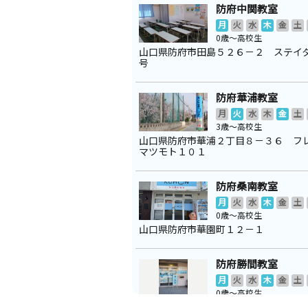
防府中関教室
月
火
水
木
金
土
0歳～高校生
山口県防府市田島５２６－２ ステイ
号
防府華浦教室
月
火
水
木
金
土
3歳～高校生
山口県防府市華浦２丁目８－３６ フ
マツモト１０１
防府桑南教室
月
火
水
木
金
土
0歳～高校生
山口県防府市華園町１２－１
防府勝間教室
月
火
水
木
金
土
0歳～高校生
山口県防府市鋳物師町５－２６ 谷口