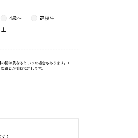
4歳〜
高校生
土
月の間は異なるといった場合もあります。）
、指導者が随時指定します。
日除く）