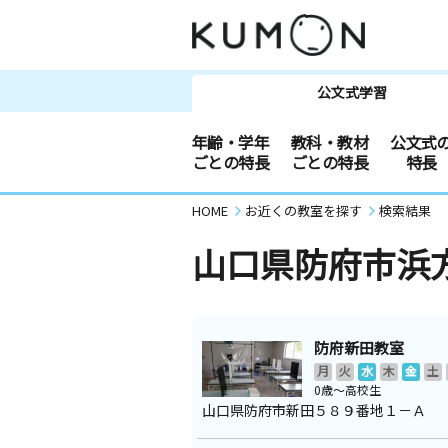
公文式学習
年齢・学年
教科・教材
公文式
ごとの特長
ごとの特長
特長
HOME
お近くの教室を探す
検索結果
山口県防府市浜
防府新田教室
月
火
水
木
金
土
0歳～高校生
山口県防府市新田５８９番地１－Ａ