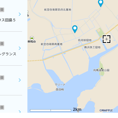
日
タス田島５
日
レグランス
日
日
2km
ビル１０３