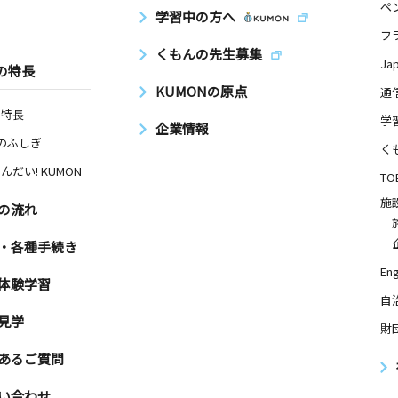
ペ
学習中の方へ
フ
くもんの先生募集
Ja
の特長
KUMONの原点
通
の特長
学
企業情報
Nのふしぎ
く
んだい! KUMON
TO
施
の流れ
・各種手続き
Eng
体験学習
自
見学
財
あるご質問
い合わせ