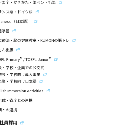
ン習字・かきかた・筆ペン・毛筆
ランス語・ドイツ語
panese（日本語）
信学習
習療法・脳の健康教室・KUMONの脳トレ
もん出版
®
®
EFL Primary
/
TOEFL Junior
設・学校・企業での公文式
施設・学校向け導入事業
企業・学校向け日本語
lish Immersion Activities
治体・省庁との連携
団との連携
社員採用