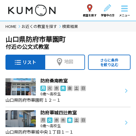
教室を探す
学習中の方
メニュー
HOME
お近くの教室を探す
検索結果
山口県防府市華園町
付近の公文式教室
さらに条件
地図
リスト
を絞り込む
防府桑南教室
月
火
水
木
金
土
日
0歳～高校生
山口県防府市華園町１２－１
防府華城四辻教室
月
火
水
木
金
土
日
0歳～高校生
山口県防府市華城中央１丁目１－１