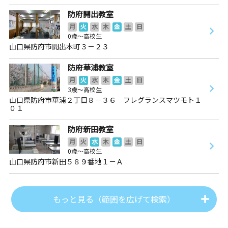
防府開出教室
月
火
水
木
金
土
日
0歳～高校生
山口県防府市開出本町３－２３
防府華浦教室
月
火
水
木
金
土
日
3歳～高校生
山口県防府市華浦２丁目８－３６ フレグランスマツモト１
０１
防府新田教室
月
火
水
木
金
土
日
0歳～高校生
山口県防府市新田５８９番地１－Ａ
もっと見る（範囲を広げて検索）