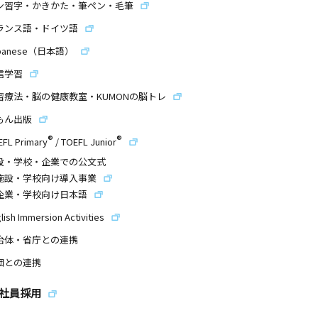
ン習字・かきかた・筆ペン・毛筆
ランス語・ドイツ語
panese（日本語）
信学習
習療法・脳の健康教室・KUMONの脳トレ
もん出版
®
®
EFL Primary
/
TOEFL Junior
設・学校・企業での公文式
施設・学校向け導入事業
企業・学校向け日本語
lish Immersion Activities
治体・省庁との連携
団との連携
社員採用