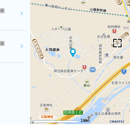
日
日
1km