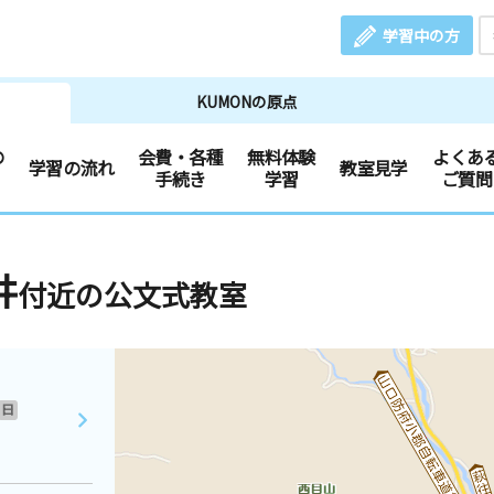
学習中の方
KUMONの原点
の
会費・各種
無料体験
よくあ
学習の流れ
教室見学
手続き
学習
ご質問
井
付近の公文式教室
日