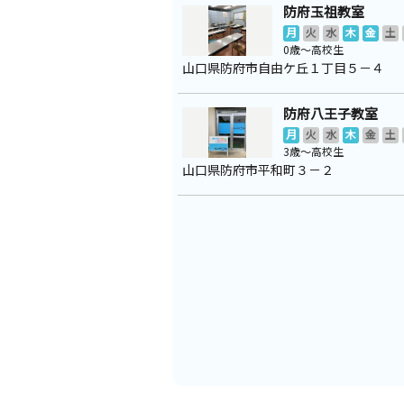
防府玉祖教室
月
火
水
木
金
土
0歳～高校生
山口県防府市自由ケ丘１丁目５－４
防府八王子教室
月
火
水
木
金
土
3歳～高校生
山口県防府市平和町３－２