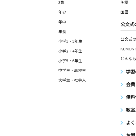
3歳
英語
年少
国語
年中
公文式
年長
公文式
小学1・2年生
KUMO
小学3・4年生
どんなも
小学5・6年生
中学生・高校生
学習
大学生・社会人
会費
無料
教室
よく
お問