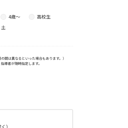
4歳〜
高校生
土
月の間は異なるといった場合もあります。）
、指導者が随時指定します。
日除く）