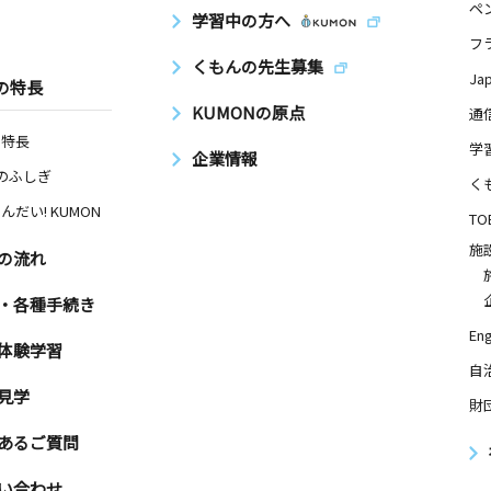
ペ
学習中の方へ
フ
くもんの先生募集
Ja
の特長
KUMONの原点
通
の特長
学
企業情報
Nのふしぎ
く
んだい! KUMON
TO
施
の流れ
・各種手続き
Eng
体験学習
自
見学
財
あるご質問
い合わせ