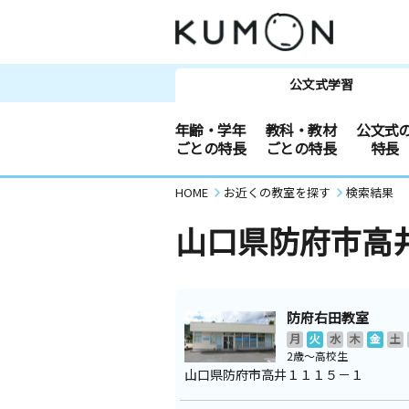
公文式学習
年齢・学年
教科・教材
公文式
ごとの特長
ごとの特長
特長
HOME
お近くの教室を探す
検索結果
山口県防府市高
防府右田教室
月
火
水
木
金
土
2歳～高校生
山口県防府市高井１１１５－１