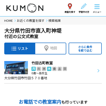
教室を探す
学習中の方
メニュー
HOME
お近くの教室を探す
検索結果
大分県竹田市直入町神堤
付近の公文式教室
さらに条件
地図
リスト
を絞り込む
竹田古町教室
月
火
水
木
金
土
日
0歳～高校生
大分県竹田市竹田５７０番地
お電話での教室案内
も行っています