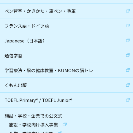
ペン習字・かきかた・筆ペン・毛筆
フランス語・ドイツ語
Japanese（日本語）
通信学習
学習療法・脳の健康教室・KUMONの脳トレ
くもん出版
TOEFL Primary
®
/
TOEFL Junior
®
施設・学校・企業での公文式
施設・学校向け導入事業