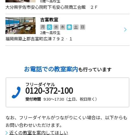
0歳～高校生
大分県宇佐市安心院町下毛安心院商工会館 ２Ｆ
吉富教室
月
火
水
木
金
土
日
2歳～高校生
福岡県築上郡吉富町広津７９２‐１
お電話での教室案内
も行っています
フリーダイヤル
0120-372-100
受付時間
9:30～17:30（土日、祝日除く）
なお、フリーダイヤルがつながりにくい場合は、以下からも
お問い合わせいただけます。
近くの教室を案内してほしい