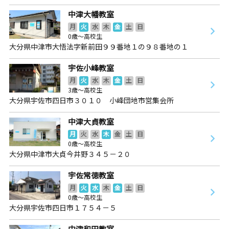
中津大幡教室
月
火
水
木
金
土
日
0歳～高校生
大分県中津市大悟法字新前田９９番地１の９８番地の１
宇佐小峰教室
月
火
水
木
金
土
日
3歳～高校生
大分県宇佐市四日市３０１０ 小峰団地市営集会所
中津大貞教室
月
火
水
木
金
土
日
0歳～高校生
大分県中津市大貞今井野３４５－２０
宇佐常徳教室
月
火
水
木
金
土
日
0歳～高校生
大分県宇佐市四日市１７５４－５
中津和田教室