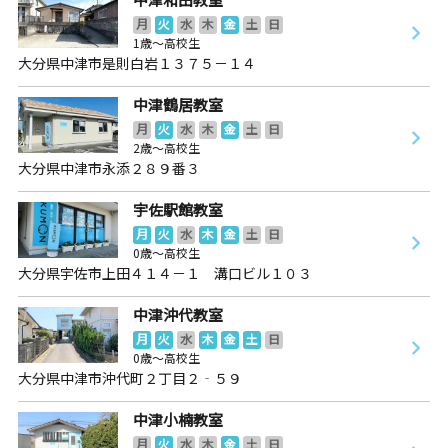
月
火
水
木
金
土
日
1歳～高校生
大分県中津市是則白岩１３７５－１４
中津鶴居教室
月
火
水
木
金
土
日
2歳～高校生
大分県中津市永添２８９番３
宇佐駅館教室
月
火
水
木
金
土
日
0歳～高校生
大分県宇佐市上田４１４－１ 溝口ビル１０３
中津沖代教室
月
火
水
木
金
土
日
0歳～高校生
大分県中津市沖代町２丁目２‐５９
中津小楠教室
月
火
水
木
金
土
日