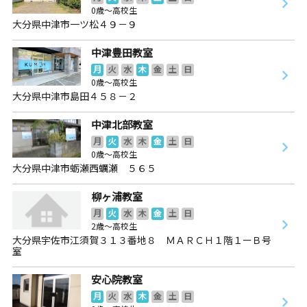
0歳～高校生
大分県中津市一ツ松４９－９
中津豊田教室
月
火
水
木
金
土
日
0歳～高校生
大分県中津市島田４５８－２
中津北部教室
月
火
水
木
金
土
日
0歳～高校生
大分県中津市蛎瀬西蠣瀬 ５６５
柳ヶ浦教室
月
火
水
木
金
土
日
2歳～高校生
大分県宇佐市江須賀３１３番地８ ＭＡＲＣＨ１階１ーＢ号
室
安心院教室
月
火
水
木
金
土
日