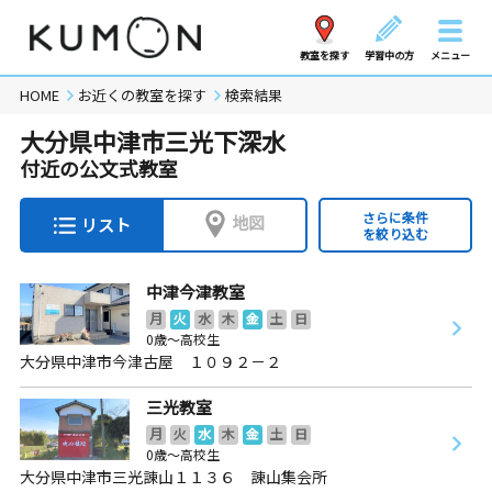
教室を探す
学習中の方
メニュー
HOME
お近くの教室を探す
検索結果
大分県中津市三光下深水
付近の公文式教室
さらに条件
地図
リスト
を絞り込む
中津今津教室
月
火
水
木
金
土
日
0歳～高校生
大分県中津市今津古屋 １０９２－２
三光教室
月
火
水
木
金
土
日
0歳～高校生
大分県中津市三光諌山１１３６ 諌山集会所