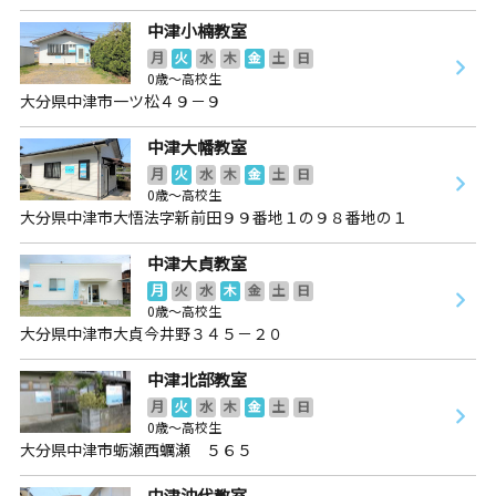
中津小楠教室
月
火
水
木
金
土
日
0歳～高校生
大分県中津市一ツ松４９－９
中津大幡教室
月
火
水
木
金
土
日
0歳～高校生
大分県中津市大悟法字新前田９９番地１の９８番地の１
中津大貞教室
月
火
水
木
金
土
日
0歳～高校生
大分県中津市大貞今井野３４５－２０
中津北部教室
月
火
水
木
金
土
日
0歳～高校生
大分県中津市蛎瀬西蠣瀬 ５６５
中津沖代教室