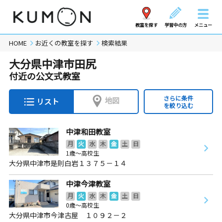
教室を探す
学習中の方
メニュー
HOME
お近くの教室を探す
検索結果
大分県中津市田尻
付近の公文式教室
さらに条件
地図
リスト
を絞り込む
中津和田教室
月
火
水
木
金
土
日
1歳～高校生
大分県中津市是則白岩１３７５－１４
中津今津教室
月
火
水
木
金
土
日
0歳～高校生
大分県中津市今津古屋 １０９２－２