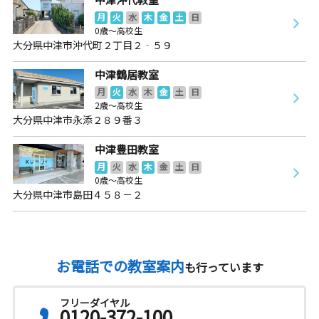
月
火
水
木
金
土
日
0歳～高校生
大分県中津市沖代町２丁目２‐５９
中津鶴居教室
月
火
水
木
金
土
日
2歳～高校生
大分県中津市永添２８９番３
中津豊田教室
月
火
水
木
金
土
日
0歳～高校生
大分県中津市島田４５８－２
お電話での教室案内
も行っています
フリーダイヤル
0120-372-100