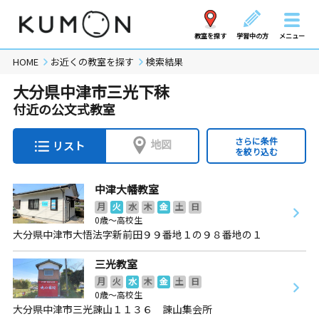
教室を探す
学習中の方
メニュー
HOME
お近くの教室を探す
検索結果
大分県中津市三光下秣
付近の公文式教室
さらに条件
地図
リスト
を絞り込む
中津大幡教室
月
火
水
木
金
土
日
0歳～高校生
大分県中津市大悟法字新前田９９番地１の９８番地の１
三光教室
月
火
水
木
金
土
日
0歳～高校生
大分県中津市三光諌山１１３６ 諌山集会所