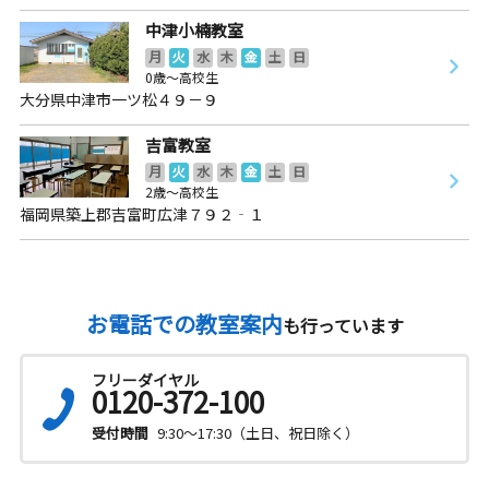
中津小楠教室
月
火
水
木
金
土
日
0歳～高校生
大分県中津市一ツ松４９－９
吉富教室
月
火
水
木
金
土
日
2歳～高校生
福岡県築上郡吉富町広津７９２‐１
お電話での教室案内
も行っています
フリーダイヤル
0120-372-100
受付時間
9:30～17:30（土日、祝日除く）