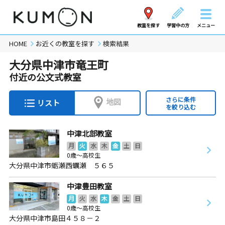
教室を探す
学習中の方
メニュー
HOME
お近くの教室を探す
検索結果
大分県中津市竜王町
付近の公文式教室
さらに条件
地図
リスト
を絞り込む
中津北部教室
月
火
水
木
金
土
日
0歳～高校生
大分県中津市蛎瀬西蠣瀬 ５６５
中津豊田教室
月
火
水
木
金
土
日
0歳～高校生
大分県中津市島田４５８－２